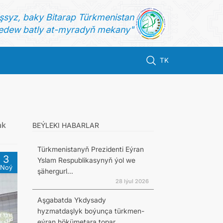
şsyz, baky Bitarap Türkmenistan
dew batly at-myradyň mekany"
TK
ak
BEÝLEKI HABARLAR
Türkmenistanyň Prezidenti Eýran
3
Yslam Respublikasynyň ýol we
Noý
şähergurl...
28 Iýul 2026
Aşgabatda Ykdysady
hyzmatdaşlyk boýunça türkmen-
eýran hökümetara topar...