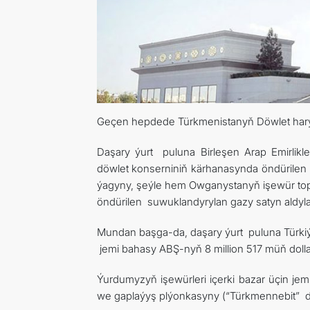
Geçen hepdede Türkmenistanyň Döwlet haryt-
Daşary ýurt puluna Birleşen Arap Emirlik
döwlet konserniniň kärhanasynda öndürilen u
ýagyny, şeýle hem Owganystanyň işewür topa
öndürilen suwuklandyrylan gazy satyn aldyla
Mundan başga-da, daşary ýurt puluna Türkiýän
jemi bahasy ABŞ-nyň 8 million 517 müň doll
Ýurdumyzyň işewürleri içerki bazar üçin je
we gaplaýyş plýonkasyny (“Türkmennebit” döw