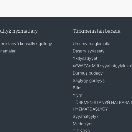
ullyk hyzmatlary
Türkmenistan barada
enistanyň konsullyk gullugy
Umumy maglumatlar
namalar
Daşary syýasaty
Ykdysadyýet
«AWAZA» Milli syýahatçylyk zo
Durmuş pudagy
Saglygy goraýyş
Bilim
Ylym
TÜRKMENISTANYŇ HALKARA 
HYZMATDAŞLYGY
Syýahatçylyk
Medeniýet
TIF 2026