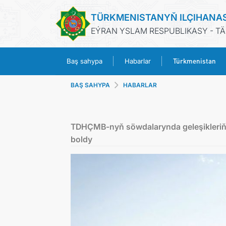
TÜRKMENISTANYŇ ILÇIHANA
EÝRAN YSLAM RESPUBLIKASY - T
Türkmenistan
Baş sahypa
Habarlar
BAŞ SAHYPA
HABARLAR
TDHÇMB-nyň söwdalarynda geleşikleriň 
boldy