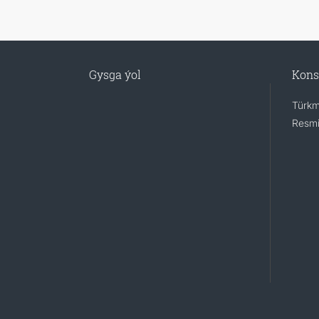
Gysga ýol
Kons
Türkm
Resmi