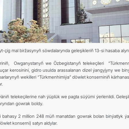
çig mal biržasynyň söwdalarynda geleşikleriň 13-si hasaba alyn
leriniň, Owganystanyň we Özbegistanyň telekeçileri “Türkmenn
çar kerosinini, gidro usulda arassalanan dizel ýangyjyny we biný
rlarynyň wekilleri “Türkmenhimiýa” döwlet konserniniň kärhana
r.
iň telekeçilerine nah ýüplük we pagta süýümi ýerlenildi. Geleşik
aryndan gowrak boldy.
mi bahasy 2 million 248 müň manatdan gowrak bolan binýatlyk ý
let konserni) satyn aldylar.