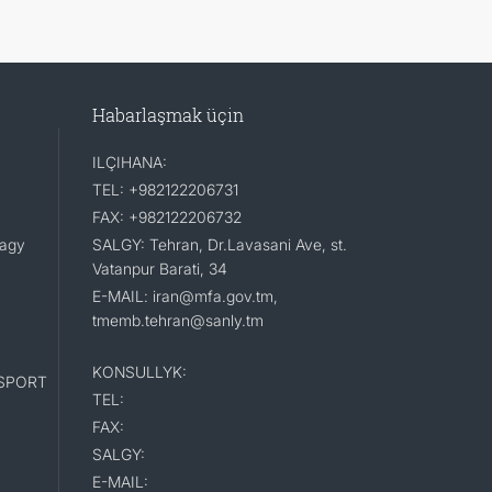
Habarlaşmak üçin
ILÇIHANA:
TEL: +982122206731
FAX: +982122206732
lagy
SALGY: Tehran, Dr.Lavasani Ave, st.
Vatanpur Barati, 34
E-MAIL: iran@mfa.gov.tm,
tmemb.tehran@sanly.tm
KONSULLYK:
SPORT
TEL:
FAX:
SALGY:
E-MAIL: