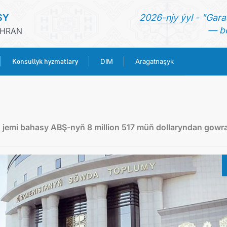
SY
2026-njy ýyl - "Gara
— be
ÄHRAN
Konsullyk hyzmatlary
DIM
Aragatnaşyk
BAŞ SAHYPA
HABARLAR
jemi bahasy ABŞ-nyň 8 million 517 müň dollaryndan gowr
TÜRKMENISTAN
KONSULLYK HYZMATLARY
DIM
ARAGATNAŞYK