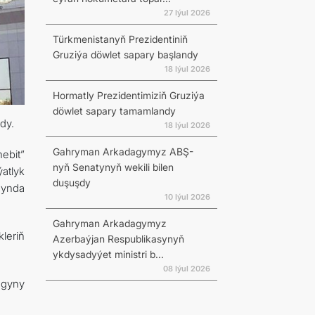
27 Iýul 2026
Türkmenistanyň Prezidentiniň
Gruziýa döwlet sapary başlandy
18 Iýul 2026
Hormatly Prezidentimiziň Gruziýa
döwlet sapary tamamlandy
dy.
18 Iýul 2026
Gahryman Arkadagymyz ABŞ-
ebit”
nyň Senatynyň wekili bilen
atlyk
duşuşdy
synda
10 Iýul 2026
Gahryman Arkadagymyz
leriň
Azerbaýjan Respublikasynyň
ykdysadyýet ministri b...
08 Iýul 2026
agyny