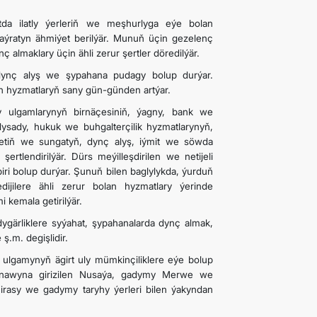
tda ilatly ýerleriň we meşhurlyga eýe bolan
 aýratyn ähmiýet berilýär. Munuň üçin gezelenç
almaklary üçin ähli zerur şertler döredilýär.
ş-dynç alyş we şypahana pudagy bolup durýar.
ýän hyzmatlaryň sany gün-günden artýar.
y ulgamlarynyň birnäçesiniň, ýagny, bank we
sady, hukuk we buhgalterçilik hyzmatlarynyň,
etiň we sungatyň, dynç alyş, iýmit we söwda
ertlendirilýär. Dürs meýilleşdirilen we netijeli
biri bolup durýar. Şunuň bilen baglylykda, ýurduň
dijilere ähli zerur bolan hyzmatlary ýerinde
 kemala getirilýär.
ygärliklere syýahat, şypahanalarda dynç almak,
ş.m. degişlidir.
lgamynyň ägirt uly mümkinçiliklere eýe bolup
anawyna girizilen Nusaýa, gadymy Merwe we
rasy we gadymy taryhy ýerleri bilen ýakyndan