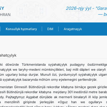
SY
2026-njy ýyl - "Gara
— be
ÄHRAN
Konsullyk hyzmatlary
DIM
Aragatnaşyk
BAŞ SAHYPA
HABARLAR
ahatçylyk
rki döwürde Türkmenistanda syýahatçylyk pudagyny ösdürmeklige
TÜRKMENISTAN
hatçylyk we taryhy-medeni mümkinçilikleri, baý milli däpleri we olary
m ugurlary bolup durýar. Munuň özi, ýurdumyzyň syýahatçylyk ulgamy
ä syýahatçylyk bazarynda möhüm orny eýelemegini şertlendirýär.
KONSULLYK HYZMATLARY
menistan Ginnesiň Bütindünýä rekordlar kitabyna birnäçe gezek girizil
esiň Bütindünýä rekordlar kitabyna meýdany 301 inedördül metre barabar
DIM
ldy. Paýtagtymyz Aşgabat dünýäde ak mermerli binalaryň iň köp jemlen
a menziliniň girişinde ýerleşýän «Oguz han we ogullary» s
ARAGATNAŞYK