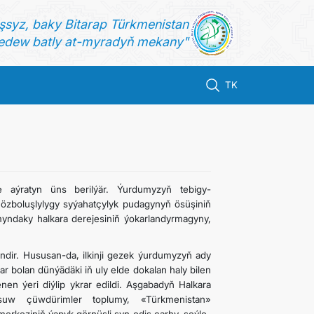
şsyz, baky Bitarap Türkmenistan
dew batly at-myradyň mekany"
TK
 aýratyn üns berilýär. Ýurdumyzyň tebigy-
ň özboluşlylygy syýahatçylyk pudagynyň ösüşiniň
ndaky halkara derejesiniň ýokarlandyrmagyny,
endir. Hususan-da, ilkinji gezek ýurdumyzyň ady
 bolan dünýädäki iň uly elde dokalan haly bilen
en ýeri diýlip ykrar edildi. Aşgabadyň Halkara
uw çüwdürimler toplumy, «Türkmenistan»