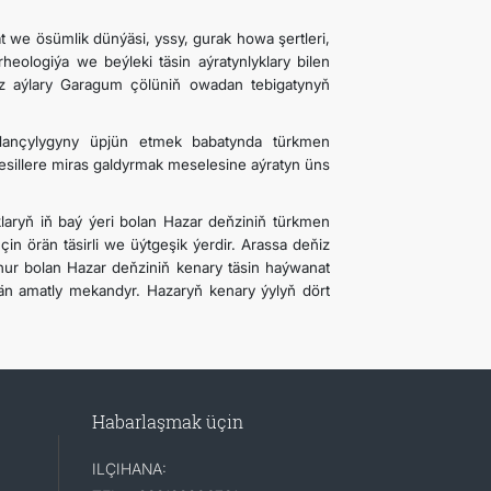
t we ösümlik dünýäsi, yssy, gurak howa şertleri,
rheologiýa we beýleki täsin aýratynlyklary bilen
ýz aýlary Garagum çölüniň owadan tebigatynyň
dançylygyny üpjün etmek babatynda türkmen
nesillere miras galdyrmak meselesine aýratyn üns
yklaryň iň baý ýeri bolan Hazar deňziniň türkmen
in örän täsirli we üýtgeşik ýerdir. Arassa deňiz
hur bolan Hazar deňziniň kenary täsin haýwanat
än amatly mekandyr. Hazaryň kenary ýylyň dört
Habarlaşmak üçin
ILÇIHANA: