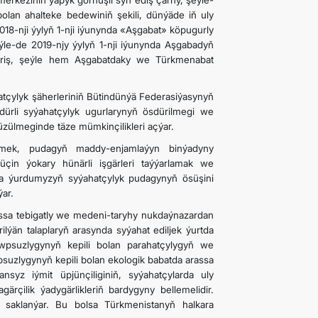
rkeziniň ýapyk görnüşli syn ediş çarhy, şeýle-
lan ahalteke bedewiniň şekili, dünýäde iň uly
18-nji ýylyň 1-nji iýunynda «Aşgabat» köpugurly
ýle-de 2019-njy ýylyň 1-nji iýunynda Aşgabadyň
ýöriş, şeýle hem Aşgabatdaky we Türkmenabat
atçylyk şäherleriniň Bütindünýä Federasiýasynyň
dürli syýahatçylyk ugurlarynyň ösdürilmegi we
üzülmeginde täze mümkinçilikleri açýar.
ltmek, pudagyň maddy-enjamlaýyn binýadyny
üçin ýokary hünärli işgärleri taýýarlamak we
da ýurdumyzyň syýahatçylyk pudagynyň ösüşini
ar.
assa tebigatly we medeni-taryhy nukdaýnazardan
rilýän talaplaryň arasynda syýahat ediljek ýurtda
wpsuzlygynyň kepili bolan parahatçylygyň we
suzlygynyň kepili bolan ekologik babatda arassa
yz iýmit üpjünçiliginiň, syýahatçylarda uly
rçilik ýadygärlikleriň bardygyny bellemelidir.
 saklanýar. Bu bolsa Türkmenistanyň halkara