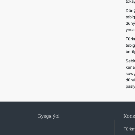
tokaý
Düný
tebi
düný
ynsa
Türk
tebi
beril
Sebi
kena
suwy
düný
pasly
Gysga ýol
Kons
Türkm