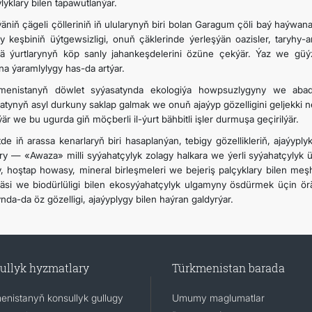
lyklary bilen tapawutlanýar.
äniň çägeli çölleriniň iň ulularynyň biri bolan Garagum çöli baý haýwana
gy keşbiniň üýtgewsizligi, onuň çäklerinde ýerleşýän oazisler, taryhy-a
ä ýurtlarynyň köp sanly jahankeşdelerini özüne çekýär. Ýaz we gü
na ýaramlylygy has-da artýar.
menistanyň döwlet syýasatynda ekologiýa howpsuzlygyny we aba
gatynyň asyl durkuny saklap galmak we onuň ajaýyp gözelligini geljekki 
ýär we bu ugurda giň möçberli il-ýurt bähbitli işler durmuşa geçirilýär.
tde iň arassa kenarlaryň biri hasaplanýan, tebigy gözellikleriň, ajaýypl
ry — «Awaza» milli syýahatçylyk zolagy halkara we ýerli syýahatçylyk üç
, hoştap howasy, mineral birleşmeleri we bejeriş palçyklary bilen meş
äsi we biodürlüligi bilen ekosyýahatçylyk ulgamyny ösdürmek üçin ör
nda-da öz gözelligi, ajaýyplygy bilen haýran galdyrýar.
ullyk hyzmatlary
Türkmenistan barada
enistanyň konsullyk gullugy
Umumy maglumatlar