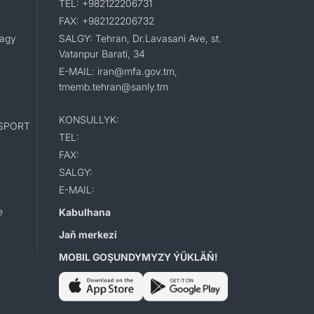
TEL: +982122206731
FAX: +982122206732
lagy
SALGY: Tehran, Dr.Lavasani Ave, st.
Vatanpur Barati, 34
E-MAIL: iran@mfa.gov.tm,
tmemb.tehran@sanly.tm
KONSULLYK:
SPORT
TEL:
FAX:
SALGY:
E-MAIL:
e
Kabulhana
Jaň merkezi
MOBIL GOŞUNDYMYZY ÝÜKLÄŇ!