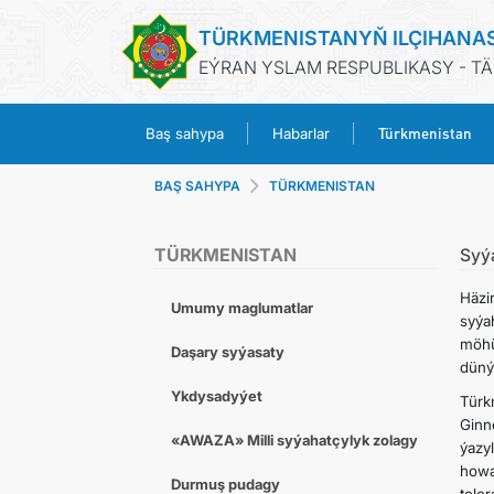
TÜRKMENISTANYŇ ILÇIHANA
EÝRAN YSLAM RESPUBLIKASY - T
Türkmenistan
Baş sahypa
Habarlar
BAŞ SAHYPA
TÜRKMENISTAN
TÜRKMENISTAN
Syý
Häzi
Umumy maglumatlar
syýa
möhü
Daşary syýasaty
düný
Ykdysadyýet
Türk
Ginn
«AWAZA» Milli syýahatçylyk zolagy
ýazy
how
Durmuş pudagy