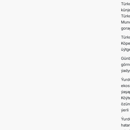
Türk
künj
Türk
Mund
gora
Türk
Köpe
üýtge
Günb
görn
ýadyg
Ýurd
ekos
ýaşa
Köýt
özün
ýerl
Ýurd
hata