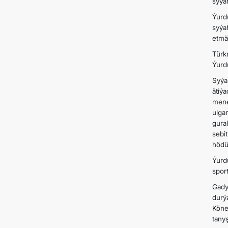
syýa
Ýurd
syýa
etmä
Türk
Ýurd
Syýa
ätiý
mene
ulga
gura
sebi
hödü
Ýurd
sport
Gady
durý
Köne
tany