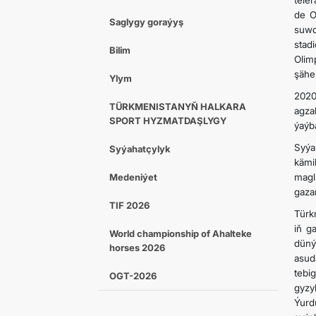
tele
de O
Saglygy goraýyş
suwd
stad
Bilim
Olim
şäher
Ylym
2020
TÜRKMENISTANYŇ HALKARA
agza
SPORT HYZMATDAŞLYGY
ýaýb
Syýa
Syýahatçylyk
kämi
Medeniýet
magl
gaza
TIF 2026
Türk
iň g
World championship of Ahalteke
düný
horses 2026
asud
tebi
OGT-2026
gyzy
Ýurd