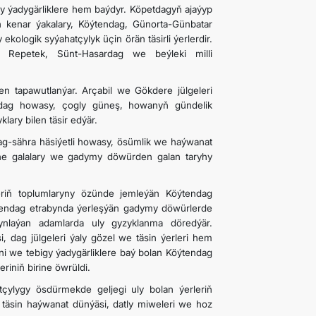
igy ýadygärliklere hem baýdyr. Köpetdagyň ajaýyp
 kenar ýakalary, Köýtendag, Günorta-Günbatar
kologik syýahatçylyk üçin örän täsirli ýerlerdir.
, Repetek, Sünt-Hasardag we beýleki milli
en tapawutlanýar. Arçabil we Gökdere jülgeleri
a dag howasy, çogly güneş, howanyň gündelik
lary bilen täsir edýär.
 dag-sähra häsiýetli howasy, ösümlik we haýwanat
köne galalary we gadymy döwürden galan taryhy
eriň toplumlaryny özünde jemleýän Köýtendag
öýtendag etrabynda ýerleşýän gadymy döwürlerde
nlaýan adamlarda uly gyzyklanma döredýär.
ag jülgeleri ýaly gözel we täsin ýerleri hem
eni we tebigy ýadygärliklere baý bolan Köýtendag
riniň birine öwrüldi.
ylygy ösdürmekde geljegi uly bolan ýerleriň
, täsin haýwanat dünýäsi, datly miweleri we hoz