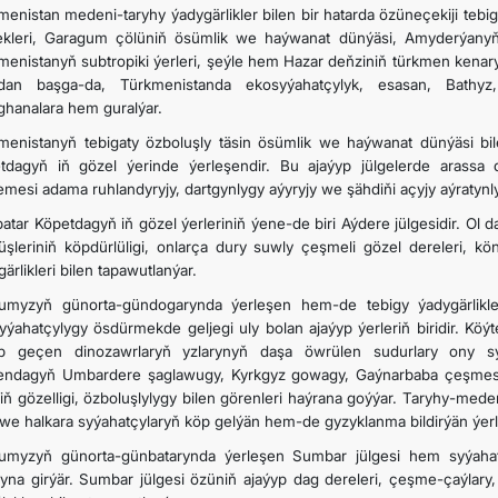
menistan medeni-taryhy ýadygärlikler bilen bir hatarda özüneçekiji teb
ekleri, Garagum çölüniň ösümlik we haýwanat dünýäsi, Amyderýanyň
menistanyň subtropiki ýerleri, şeýle hem Hazar deňziniň türkmen kenary e
an başga-da, Türkmenistanda ekosyýahatçylyk, esasan, Bathyz
ghanalara hem guralýar.
menistanyň tebigaty özboluşly täsin ösümlik we haýwanat dünýäsi bil
tdagyň iň gözel ýerinde ýerleşendir. Bu ajaýyp jülgelerde arass
mesi adama ruhlandyryjy, dartgynlygy aýyryjy we şähdiňi açyjy aýratynlyk
atar Köpetdagyň iň gözel ýerleriniň ýene-de biri Aýdere jülgesidir. Ol
üşleriniň köpdürlüligi, onlarça dury suwly çeşmeli gözel dereleri, 
ärlikleri bilen tapawutlanýar.
umyzyň günorta-gündogarynda ýerleşen hem-de tebigy ýadygärlikl
yýahatçylygy ösdürmekde geljegi uly bolan ajaýyp ýerleriň biridir. K
p geçen dinozawrlaryň yzlarynyň daşa öwrülen sudurlary ony sy
endagyň Umbardere şaglawugy, Kyrkgyz gowagy, Gaýnarbaba çeşmesi, d
iň gözelligi, özboluşlylygy bilen görenleri haýrana goýýar. Taryhy-med
i we halkara syýahatçylaryň köp gelýän hem-de gyzyklanma bildirýän ýerle
umyzyň günorta-günbatarynda ýerleşen Sumbar jülgesi hem syýahatç
ryna girýär. Sumbar jülgesi özüniň ajaýyp dag dereleri, çeşme-çaýlary