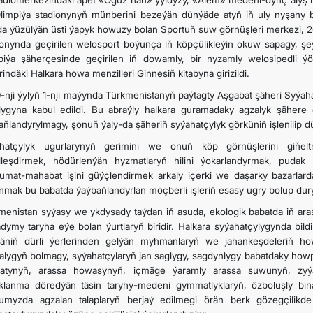
radiomerkezindäki äpet «Oguz han» ýyldyzy, «Älem» medeni-dynç alyş me
limpiýa stadionynyň münberini bezeýän dünýäde atyň iň uly nyşany bo
a ýüzülýän üsti ýapyk howuzy bolan Sportuň suw görnüşleri merkezi, 20
ionynda geçirilen welosport boýunça iň köpçülikleýin okuw sapagy, şe
piýa şäherçesinde geçirilen iň dowamly, bir nyzamly welosipedli 
indäki Halkara howa menzilleri Ginnesiň kitabyna girizildi.
-nji ýylyň 1-nji maýynda Türkmenistanyň paýtagty Aşgabat şäheri Syýah
lygyna kabul edildi. Bu abraýly halkara guramadaky agzalyk şähere 
aňlandyrylmagy, şonuň ýaly-da şäheriň syýahatçylyk görküniň işlenilip d
hatçylyk ugurlarynyň gerimini we onuň köp görnüşlerini giňe
lleşdirmek, hödürlenýän hyzmatlaryň hilini ýokarlandyrmak, pudak 
umat-mahabat işini güýçlendirmek arkaly içerki we daşarky bazarlar
nmak bu babatda ýaýbaňlandyrlan möçberli işleriň esasy ugry bolup durý
menistan syýasy we ykdysady taýdan iň asuda, ekologik babatda iň ar
adymy taryha eýe bolan ýurtlaryň biridir. Halkara syýahatçylygynda bildi
äniň dürli ýerlerinden gelýän myhmanlaryň we jahankeşdeleriň ho
alygyň bolmagy, syýahatçylaryň jan saglygy, sagdynlygy babatdaky howp
gatynyň, arassa howasynyň, içmäge ýaramly arassa suwunyň, zyýans
klanma döredýän täsin taryhy-medeni gymmatlyklaryň, özboluşly binagä
umyzda agzalan talaplaryň berjaý edilmegi örän berk gözegçilikde