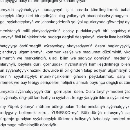
hatçylygyndaky özüne çekijiligini ýokarlandyrýar.
umyzda syýahatçylyk pudagynyň işini has-da kämilleşdirmek baba
hatçylyk künjekleri birleşdirýän ulag ýollarynyň abadanlaşdyrylmagyna
ge, syýahatçylaryň we jahankeşdeleriň şol ýol ugurlarynda göwnejaý dynç 
menistanyň milli ykdysadyýetiniň esasy pudaklarynyň biri sagaldy
umyzyň ähli künjeklerinde pudaga degişli desgalaryň, olarda ilata beril
hatçylygy ösdürmegiň aýratynlygy ykdysadyýetiň özara baglanyşykl
açlandyryş ulgamlarynyň, kommunikasiýa we maglumat düzüminiň, ykdy
jmentiň we marketingiň, ulag, bilim we saglygy goraýşyň, medeniý
mlarynyň, beýleki dürli görnüşdäki hyzmatlaryň kämilleşdirilmegi bilen ş
lan syýahatçylyk häzirki döwürde iň bir giňden talap edilýän ulgamlaryň 
tleriniň syýahatçylyk mümkinçiliklerini giňden peýdalanmak, sarp e
rlemek we baý tebigy serişdeleri netijeli ulanmak boýunça degişli düzümi
umyzda syýahatçylygyň dürli görnüşleri ösen. Olara taryhy-medeni ýad
 syýahaty, dag-çöl landşaftyna syýahat, tebigy ýadygärliklere syýahat we 
my Ýüpek ýolunyň möhüm bölegi bolan Türkmenistanyň syýahatçylyk u
andygyny bellemek zerur. ÝUNESKO-nyň Bütindünýä mirasynyň s
ürgenje guralýan syýahatçylyk türkmen halkynyň özboluşly medeni mi
şdyrmaga mümkinçilik döredýär.