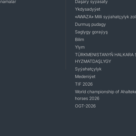
namalar
Daşary syýasaty
Ykdysadyýet
«AWAZA» Milli syýahatçylyk zo
Durmuş pudagy
Saglygy goraýyş
Bilim
Ylym
TÜRKMENISTANYŇ HALKARA 
HYZMATDAŞLYGY
Syýahatçylyk
Medeniýet
TIF 2026
World championship of Ahaltek
horses 2026
OGT-2026