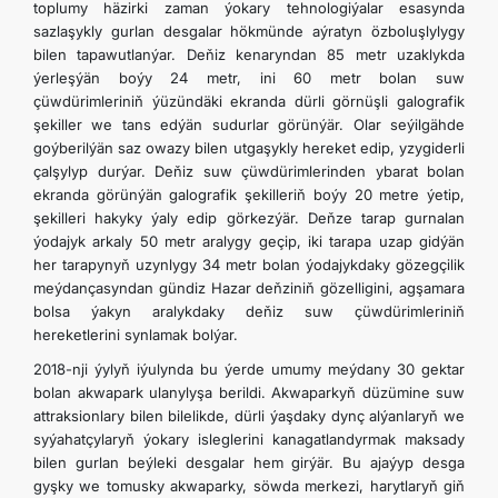
toplumy häzirki zaman ýokary tehnologiýalar esasynda
sazlaşykly gurlan desgalar hökmünde aýratyn özboluşlylygy
bilen tapawutlanýar. Deňiz kenaryndan 85 metr uzaklykda
ýerleşýän boýy 24 metr, ini 60 metr bolan suw
çüwdürimleriniň ýüzündäki ekranda dürli görnüşli galografik
şekiller we tans edýän sudurlar görünýär. Olar seýilgähde
goýberilýän saz owazy bilen utgaşykly hereket edip, yzygiderli
çalşylyp durýar. Deňiz suw çüwdürimlerinden ybarat bolan
ekranda görünýän galografik şekilleriň boýy 20 metre ýetip,
şekilleri hakyky ýaly edip görkezýär. Deňze tarap gurnalan
ýodajyk arkaly 50 metr aralygy geçip, iki tarapa uzap gidýän
her tarapynyň uzynlygy 34 metr bolan ýodajykdaky gözegçilik
meýdançasyndan gündiz Hazar deňziniň gözelligini, agşamara
bolsa ýakyn aralykdaky deňiz suw çüwdürimleriniň
hereketlerini synlamak bolýar.
2018-nji ýylyň iýulynda bu ýerde umumy meýdany 30 gektar
bolan akwapark ulanylyşa berildi. Akwaparkyň düzümine suw
attraksionlary bilen bilelikde, dürli ýaşdaky dynç alýanlaryň we
syýahatçylaryň ýokary isleglerini kanagatlandyrmak maksady
bilen gurlan beýleki desgalar hem girýär. Bu ajaýyp desga
gyşky we tomusky akwaparky, söwda merkezi, harytlaryň giň