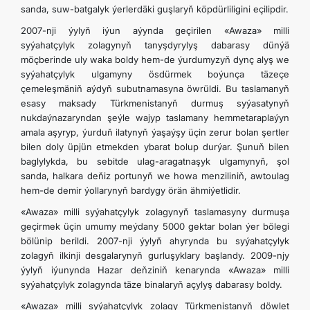
sanda, suw-batgalyk ýerlerdäki guşlaryň köpdürliligini eçilipdir.
2007-nji ýylyň iýun aýynda geçirilen «Awaza» milli
syýahatçylyk zolagynyň tanyşdyrylyş dabarasy dünýä
möçberinde uly waka boldy hem-de ýurdumyzyň dynç alyş we
syýahatçylyk ulgamyny ösdürmek boýunça täzeçe
çemeleşmäniň aýdyň subutnamasyna öwrüldi. Bu taslamanyň
esasy maksady Türkmenistanyň durmuş syýasatynyň
nukdaýnazaryndan şeýle wajyp taslamany hemmetaraplaýyn
amala aşyryp, ýurduň ilatynyň ýaşaýşy üçin zerur bolan şertler
bilen doly üpjün etmekden ybarat bolup durýar. Şunuň bilen
baglylykda, bu sebitde ulag-aragatnaşyk ulgamynyň, şol
sanda, halkara deňiz portunyň we howa menziliniň, awtoulag
hem-de demir ýollarynyň bardygy örän ähmiýetlidir.
«Awaza» milli syýahatçylyk zolagynyň taslamasyny durmuşa
geçirmek üçin umumy meýdany 5000 gektar bolan ýer bölegi
bölünip berildi. 2007-nji ýylyň ahyrynda bu syýahatçylyk
zolagyň ilkinji desgalarynyň gurluşyklary başlandy. 2009-njy
ýylyň iýunynda Hazar deňziniň kenarynda «Awaza» milli
syýahatçylyk zolagynda täze binalaryň açylyş dabarasy boldy.
«Awaza» milli syýahatçylyk zolagy Türkmenistanyň döwlet