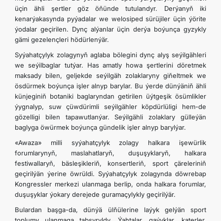
üçin ähli şertler göz öňünde tutulandyr. Derýanyň iki
kenarýakasynda pyýadalar we welosiped sürüjiler üçin ýörite
ýodalar geçirilen. Dynç alýanlar üçin derýa boýunça gyzykly
gämi gezelençleri hödürlenýär.
Syýahatçylyk zolagynyň aglaba bölegini dynç alyş seýilgähleri
we seýilbaglar tutýar. Has amatly howa şertlerini döretmek
maksady bilen, geljekde seýilgäh zolaklaryny giňeltmek we
ösdürmek boýunça işler alnyp barylar. Bu ýerde dünýäniň ähli
künjeginiň botaniki baglaryndan getirilen üýtgeşik ösümlikler
ýygnalyp, suw çüwdürimli seýilgähler köpdürlüligi hem-de
gözelligi bilen tapawutlanýar. Seýilgähli zolaklary gülleýän
baglyga öwürmek boýunça gündelik işler alnyp barylýar.
«Awaza» milli syýahatçylyk zolagy halkara işewürlik
forumlarynyň, maslahatlaryň, duşuşyklaryň, halkara
festiwallaryň, bäsleşikleriň, konsertleriň, sport çäreleriniň
geçirilýän ýerine öwrüldi. Syýahatçylyk zolagynda döwrebap
Kongressler merkezi ulanmaga berlip, onda halkara forumlar,
duşuşyklar ýokary derejede guramaçylykly geçirilýär.
Bulardan başga-da, dünýä ülňülerine laýyk gelýän sport
toplumy ulanmaga tabşyryldy. Ýahtalar, gaýyklar, katerler,