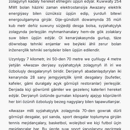
zolagynyň kadaly hereket etmegini üpjün edýär. Kuwwaty 254
MWt bolan häzirki zaman elektrostansiýa Awazany elektrik
energiýasy bilen üznüksiz üpjün edip, ýurduň bitewi
energoulgamyna girýär. Gije-gündiziň dowamynda 35 müň
kub metr deňiz suwuny süýjediji desga bolsa, syýahatçylyk
zolagynda ýerleşýän myhmanhanalary hem-de gök zolaklary
suw bilen üpjün edýär. Ol kenarýakasynda gurlup, täze
döwrebap tehniki enjamlar we beýleki ähli zerur bolan
inženerçilik tehniki serişdeler bilen üpjün edilendir.
Uzynlygy 7 kilometr, ini 50-den 70 metre we çuňlugy 4 metre
ýetýän «Awaza» derýasy syýahatçylyk zolagynyň iň iri we
özboluşly desgalarynyň biridir. Derýanyň abadanlaşdyrylan iki
kenarynda 28 sany jemgyýetçilik iýmit desgalary (bufetler,
kafeler, gämi duralgaly açyk görnüşli restoranlar) ýerleşýär.
Derýada kiçi göwrümli gämiler we gezelenç katerleri hereket
edýär. Derýanyň üstünde gurnalan köpsanly ajaýyp köprüleriň
her biri özüniň özboluşly bezeg nagyşlary bilen tapawutlanýar.
«Awaza» milli syýahatçylyk zolagynda 70-den gowrak dürli
görnüşli desgalar, şol sanda, sport desgalar toplumyna girýän
tennis meýdançalary, basketbol, woleýbol we kiçi futbol üçin
meýdançalar bar. Bu ýerde suw sport ýaryşlaryny geçirmek