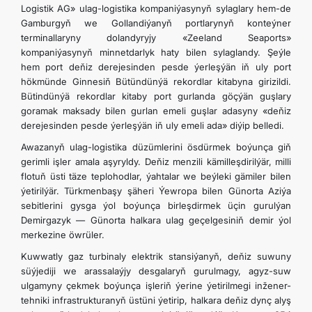
Logistik AG» ulag-logistika kompaniýasynyň sylaglary hem-de
Gamburgyň we Gollandiýanyň portlarynyň konteýner
terminallaryny dolandyryjy «Zeeland Seaports»
kompaniýasynyň minnetdarlyk haty bilen sylaglandy. Şeýle
hem port deňiz derejesinden pesde ýerleşýän iň uly port
hökmünde Ginnesiň Bütündünýä rekordlar kitabyna girizildi.
Bütindünýä rekordlar kitaby port gurlanda göçýän guşlary
goramak maksady bilen gurlan emeli guşlar adasyny «deňiz
derejesinden pesde ýerleşýän iň uly emeli ada» diýip belledi.
Awazanyň ulag-logistika düzümlerini ösdürmek boýunça giň
gerimli işler amala aşyryldy. Deňiz menzili kämilleşdirilýär, milli
flotuň üsti täze teplohodlar, ýahtalar we beýleki gämiler bilen
ýetirilýär. Türkmenbaşy şäheri Ýewropa bilen Günorta Aziýa
sebitlerini gysga ýol boýunça birleşdirmek üçin gurulýan
Demirgazyk — Günorta halkara ulag geçelgesiniň demir ýol
merkezine öwrüler.
Kuwwatly gaz turbinaly elektrik stansiýanyň, deňiz suwuny
süýjediji we arassalaýjy desgalaryň gurulmagy, agyz-suw
ulgamyny çekmek boýunça işleriň ýerine ýetirilmegi inžener-
tehniki infrastrukturanyň üstüni ýetirip, halkara deňiz dynç alyş