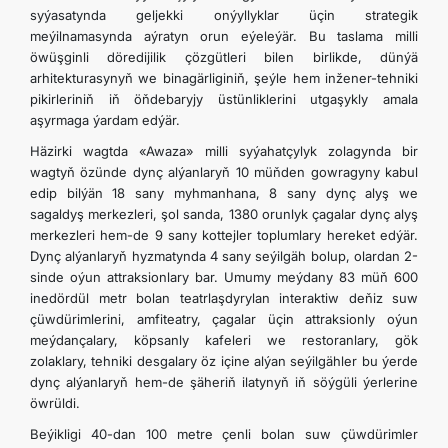
syýasatynda geljekki onýyllyklar üçin strategik
meýilnamasynda aýratyn orun eýeleýär. Bu taslama milli
öwüşginli döredijilik çözgütleri bilen birlikde, dünýä
arhitekturasynyň we binagärliginiň, şeýle hem inžener-tehniki
pikirleriniň iň öňdebaryjy üstünliklerini utgaşykly amala
aşyrmaga ýardam edýär.
Häzirki wagtda «Awaza» milli syýahatçylyk zolagynda bir
wagtyň özünde dynç alýanlaryň 10 müňden gowragyny kabul
edip bilýän 18 sany myhmanhana, 8 sany dynç alyş we
sagaldyş merkezleri, şol sanda, 1380 orunlyk çagalar dynç alyş
merkezleri hem-de 9 sany kottejler toplumlary hereket edýär.
Dynç alýanlaryň hyzmatynda 4 sany seýilgäh bolup, olardan 2-
sinde oýun attraksionlary bar. Umumy meýdany 83 müň 600
inedördül metr bolan teatrlaşdyrylan interaktiw deňiz suw
çüwdürimlerini, amfiteatry, çagalar üçin attraksionly oýun
meýdançalary, köpsanly kafeleri we restoranlary, gök
zolaklary, tehniki desgalary öz içine alýan seýilgähler bu ýerde
dynç alýanlaryň hem-de şäheriň ilatynyň iň söýgüli ýerlerine
öwrüldi.
Beýikligi 40-dan 100 metre çenli bolan suw çüwdürimler