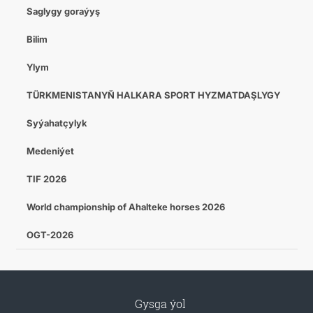
Saglygy goraýyş
Bilim
Ylym
TÜRKMENISTANYŇ HALKARA SPORT HYZMATDAŞLYGY
Syýahatçylyk
Medeniýet
TIF 2026
World championship of Ahalteke horses 2026
OGT-2026
Gysga ýol