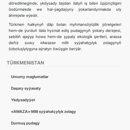
döredilmeginde, ykdysady taýdan ilatyň iş bilen üpjünçiligini
ösdürmekde we hal-ýagdaýyny ýokarlandyrmakda uly
ähmiýete eýedir.
Türkmen halkynyň däp bolan myhmansöýüjilik ýörelgeleri
hem-de ýurduň ilata hyzmat ediş pudagynyň ýokary derejesi,
sebitiň ajaýyp howa hem-de şypaly ekologik şertleri, arassa
deňiz suwy «Awaza» milli syýahatçylyk zolagynyň
özboluşlylygyna aýratyn öwüşgin berýär.
TÜRKMENISTAN
Umumy maglumatlar
Daşary syýasaty
Ykdysadyýet
«AWAZA» Milli syýahatçylyk zolagy
Durmuş pudagy