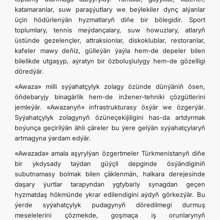
katamaranlar, suw paraşýutlary we beýlekiler dynç alýanlar
üçin hödürlenýän hyzmatlaryň diňe bir bölegidir. Sport
toplumlary, tennis meýdançalary, suw howuzlary, atlaryň
üstünde gezelençler, attraksionlar, diskoklublar, restoranlar,
kafeler mawy deňiz, gülleýän ýaýla hem-de depeler bilen
bilelikde utgaşyp, aýratyn bir özboluşlulygy hem-de gözelligi
döredýär.
«Awaza» milli syýahatçylyk zolagy özünde dünýäniň ösen,
öňdebaryjy binagärlik hem-de inžener-tehniki çözgütlerini
jemleýär. «Awazanyň» infrastrukturasy ösýär we özgerýär.
Syýahatçylyk zolagynyň özüneçekijiligini has-da artdyrmak
boýunça geçirilýän ähli çäreler bu ýere gelýän syýahatçylaryň
artmagyna ýardam edýär.
«Awazada» amala aşyrylýan özgertmeler Türkmenistanyň diňe
bir ykdysady taýdan güýçli depginde ösýändiginiň
subutnamasy bolmak bilen çäklenmän, halkara derejesinde
daşary ýurtlar tarapyndan ygtybarly synagdan geçen
hyzmatdaş hökmünde ykrar edilendigini aýdyň görkezýär. Bu
ýerde syýahatçylyk pudagynyň döredilmegi durmuş
meselelerini çözmekde, goşmaça iş orunlarynyň