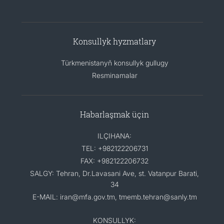
Konsullyk hyzmatlary
Türkmenistanyň konsullyk gullugy
Resminamalar
Habarlaşmak üçin
ILÇIHANA:
TEL: +982122206731
FAX: +982122206732
SALGY: Tehran, Dr.Lavasani Ave, st. Vatanpur Barati,
34
E-MAIL: iran@mfa.gov.tm, tmemb.tehran@sanly.tm
KONSULLYK: