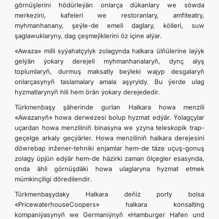
görnüşlerini hödürleýän onlarça dükanlary we söwda
merkezini, kafeleri we restoranlary, amfiteatry,
myhmanhanany, şeýle-de emeli daglary, kölleri, suw
şaglawuklaryny, dag çeşmejiklerini öz içine alýar.
«Awaza» milli syýahatçylyk zolagynda halkara ülňülerine laýyk
gelýän ýokary derejeli myhmanhanalaryň, dynç alyş
toplumlaryň, durmuş maksatly beýleki wajyp desgalaryň
onlarçasynyň taslamalary amala aşyryldy. Bu ýerde ulag
hyzmatlarynyň hili hem örän ýokary derejededir.
Türkmenbaşy şäherinde gurlan Halkara howa menzili
«Awazanyň» howa derwezesi bolup hyzmat edýär. Ýolagçylar
uçardan howa menziliniň binasyna we yzyna teleskopik trap-
geçelge arkaly geçýärler. Howa menziliniň halkara derejesini
döwrebap inžener-tehniki enjamlar hem-de täze uçuş-gonuş
zolagy üpjün edýär hem-de häzirki zaman ölçegler esasynda,
onda ähli görnüşdäki howa ulaglaryna hyzmat etmek
mümkinçiligi döredilendir.
Türkmenbaşydaky Halkara deňiz porty bolsa
«PricewaterhouseCoopers» halkara konsalting
kompaniýasynyň we Germaniýnyň «Hamburger Hafen und