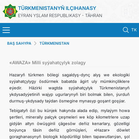
TÜRKMENISTANYŇ ILÇIHANASY
EÝRAN YSLAM RESPUBLIKASY - TÄHRAN
TK
BAŞ SAHYPA
TÜRKMENISTAN
BAŞ SAHYPA
HABARLAR
«AWAZA» Milli syýahatçylyk zolagy
Hazaryň türkmen bölegi sagaldyş-dynç alyş we ekologiki
TÜRKMENISTAN
syýahatçylygy ösdürmek babatda ägirt uly mümkinçiliklere
eýedir. Häzirki wagtda syýahatçylyk Türkmenistanyň
ykdysadyýetiniň wajyp ugurlarynyň biri bolmak bilen, ýurduň
KONSULLYK HYZMATLARY
durmuş-ykdysady taýdan ösmegine mynasyp goşant goşýar.
Tebigatyň özi bu künjek hakynda alada edip, mylaýym howa
DIM
şertleri, minerally palçyk çeşmeleri we köp kilometrlere uzap
gidýän altyn öwüşginli çägesöw deňiz kenarlary, gözelligi
ARAGATNAŞYK
boýunça täsin deňiz görnüşleri, «Hazar» döwlet
goraghanasynyň biologik köpdürliligi bilen tapawutlanýan, şol