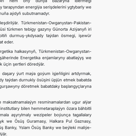
ň biri hem ony dünýä bazaryna ibermegi
 tarapyndan energiýa serişdelerini ygtybarly we
 muňa aýdyň subutnamadyr.
leşdirilýär. Türkmenistan-Owganystan-Pakistan-
prüsi türkmen tebigy gazyny Günorta Aziýanyň iri
ebitiň durmuş-ykdysady taýdan ösmegi, işewür
at eder.
ergetika halkasynyň, Türkmenistan-Owganystan-
t şäherinde Energetika enjamlaryny abatlaýyş we
 üçin şertleri döredýär.
daşary ýurt maýa goýum işjeň­ligini artdyrmak,
y taýdan durnukly ösüşini üpjün etmek babatda
m gurşawyny döretmek babatdaky başlangyçlaryna
we maksatnamalaýyn resminamalardan ugur alýar
nstitutlary bilen hemmetaraplaýyn özara bähbitli
la aşyrylmaly wezipeler boýunça tagallalary
şlyk we Ösüş Guramasy, Halkara Pul Gaznasy,
ş Banky, Yslam Ösüş Banky we beýleki maliýe-
ýär.