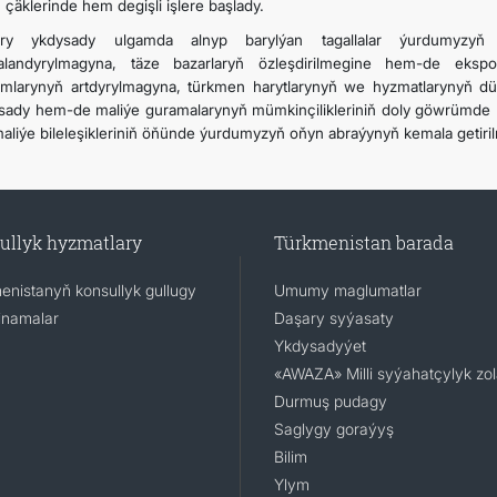
 çäklerinde hem degişli işlere başlady.
ary ykdysady ulgamda alnyp barylýan tagallalar ýurdumyzyň 
alandyrylmagyna, täze bazarlaryň özleşdirilmegine hem-de eksp
mlarynyň artdyrylmagyna, türkmen harytlarynyň we hyzmatlarynyň dü
sady hem-de maliýe guramalarynyň mümkinçilikleriniň doly göwrümde 
aliýe bileleşikleriniň öňünde ýurdumyzyň oňyn abraýynyň kemala getiril
ullyk hyzmatlary
Türkmenistan barada
enistanyň konsullyk gullugy
Umumy maglumatlar
namalar
Daşary syýasaty
Ykdysadyýet
«AWAZA» Milli syýahatçylyk zo
Durmuş pudagy
Saglygy goraýyş
Bilim
Ylym