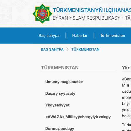
TÜRKMENISTANYŇ ILÇIHANA
EÝRAN YSLAM RESPUBLIKASY - T
Türkmenistan
Baş sahypa
Habarlar
BAŞ SAHYPA
TÜRKMENISTAN
TÜRKMENISTAN
Ykd
«Ber
Umumy maglumatlar
Mill
ösdü
Daşary syýasaty
möhü
beýl
Ykdysadyýet
ýoka
hoja
«AWAZA» Milli syýahatçylyk zolagy
Türkm
Durmuş pudagy