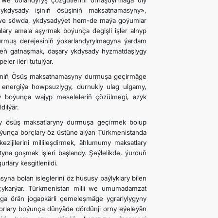
 we dolandyryş çözgütlerini ornaşdyrmaga uly
ykdysady işiniň ösüşiniň maksatnamasyny»,
» we söwda, ykdysadyýet hem-de maýa goýumlar
lary amala aşyrmak boýunça degişli işler alnyp
durmuş derejesiniň ýokarlandyrylmagyna ýardam
işjeň gatnaşmak, daşary ykdysady hyzmatdaşlygy
r ileri tutulýar.
BMG-niň Ösüş maksatnamasyny durmuşa geçirmäge
 energiýa howpsuzlygy, durnukly ulag ulgamy,
 boýunça wajyp meseleleriň çözülmegi, azyk
dilýär.
y ösüş maksatlaryny durmuşa geçirmek bolup
oýunça borçlary öz üstüne alýan Türkmenistanda
zijilerini millileşdirmek, ählumumy maksatlary
yna goşmak işleri başlandy. Şeýlelikde, ýurduň
lary kesgitlenildi.
yna bolan isleglerini öz hususy baýlyklary bilen
 çykarýar. Türkmenistan milli we umumadamzat
maga örän jogapkärli çemeleşmäge ygrarlylygyny
gorlary boýunça dünýäde dördünji orny eýeleýän