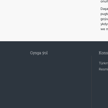
onuň
Daş
pugt
goýu
ykdy
we m
Gysga ýol
Kons
Türkm
Resmi