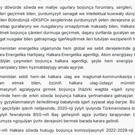
ky döwürde söwda we maliýe ugurlary boýunça forumlary, sergileri, ý
ileri geçirmek bilen, ýurdumyzyň senagat we intellektual kuwwaty düný
rilen Bütindünýä «EKSPO» sergilerinde ýurdumyzyň ýeten derejesine ýok
ebap gurallaryny we nusgalaryny ornaşdyrmak maksady bilen, Halkara 
eltmek boýunça çäreleri durmuşa geçirmek, daşary ýurtlarda guralýan ser
gat nusgalar bilen gatnaşmagy işjeňleşdirmek ileri tutulýan wezipeleriň 
menistan energetika ulgamynda hem global we sebit derejelerinde 
ara Energetika Hartiýasy, Halkara Energetika agentligi, Atom energiýasy
ldilýän çeşmeleri boýunça halkara agentligi, şeýle hem energiýa s
aniýalary bilen hyzmatdaşlygy amala aşyrýar.
menistan sebit hem-de halkara ulag we maglumat-kommunikasiýa ul
am etmek bilen, özüniň halkara ulag-üstaşyr mümkinçil
amasynyň
agzalygyna
girmek boýunça (häzirki wagtda «işjeň synçy
erinde hem-de erkin söwda boýunça halkara şertnamalara gatnaşýa
ly gyzyklanmalaryň ilerledilmegi babatynda işjeň syýasat alyp barýar.
y geçirilýän işleriň netijesinde, 2020-nji ýylyň iýulynda Türkmenistana
ýylyň fewralynda BSG-niň Baş geňeşiniň agza ýurtlary tarapyndan 
umyza «goşulýan ýurt» derejesini bermek barada karara gelindi.
niň Halkara söwda hukugy boýunça komissiýasynyň 2022-2028-nji 