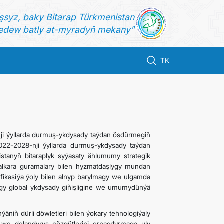
şsyz, baky Bitarap Türkmenistan
dew batly at-myradyň mekany"
TK
ji ýyllarda durmuş-ykdysady taýdan ösdürmegiň
22-2028-nji ýyllarda durmuş-ykdysady taýdan
tanyň bitaraplyk syýasaty ählumumy strategik
lkara guramalary bilen hyzmatdaşlygy mundan
ifikasiýa ýoly bilen alnyp barylmagy we ulgamda
agy global ykdysady giňişligine we umumydünýä
ýäniň dürli döwletleri bilen ýokary tehnologiýaly