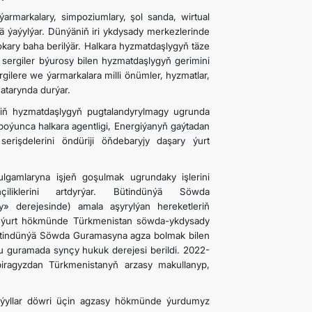
armarkalary, simpoziumlary, şol sanda, wirtual
ä ýaýylýar. Dünýäniň iri ykdysady merkezlerinde
ary baha berilýär. Halkara hyzmatdaşlygyň täze
sergiler býurosy bilen hyzmatdaşlygyň gerimini
gilere we ýarmarkalara milli önümler, hyzmatlar,
hatarynda durýar.
giň hyzmatdaşlygyň pugtalandyrylmagy ugrunda
 boýunca halkara agentligi, Energiýanyň gaýtadan
erişdelerini öndüriji öňdebaryjy daşary ýurt
gamlaryna işjeň goşulmak ugrundaky işlerini
iklerini artdyrýar. Bütindünýä Söwda
» derejesinde) amala aşyrylýan hereketleriň
n ýurt hökmünde Türkmenistan söwda-ykdysady
 Bütindünýä Söwda Guramasyna agza bolmak bilen
 bu guramada synçy hukuk derejesi berildi. 2022-
biragyzdan Türkmenistanyň arzasy makullanyp,
ýyllar döwri üçin agzasy hökmünde ýurdumyz