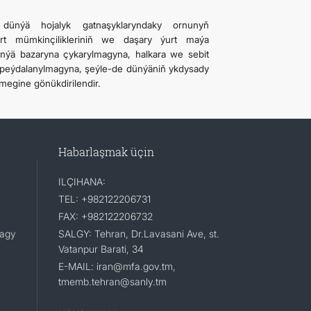
dünýä hojalyk gatnaşyklaryndaky ornunyň
ort mümkinçilikleriniň we daşary ýurt maýa
nýä bazaryna çykarylmagyna, halkara we sebit
peýdalanylmagyna, şeýle-de dünýäniň ykdysady
megine gönükdirilendir.
Habarlaşmak üçin
ILÇIHANA:
TEL: +982122206731
FAX: +982122206732
lagy
SALGY: Tehran, Dr.Lavasani Ave, st.
Vatanpur Barati, 34
E-MAIL: iran@mfa.gov.tm,
tmemb.tehran@sanly.tm