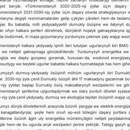
klarda hyzmatdaşlyk etmäge, häzirki zamanyň öňdebaryjy bilimlerini
ýet berýär. «Türkmenistanyň 2020-2025-nji ýyllar üçin daşary 
kmenistanyň 2021-2030-njy ýyllar üçin daşary söwda strategiýasyny
mlaryna degişli resminamalardan gelip çykýan çäreleri hem-de taslama
lýar. Bu babatda, milli ykdysadyýetiň durnukly ösüşine we ilatynyň 
än oňyn halkara şertleri döretmek, dünýäniň hojalyk gatnaşyklaryna 
da ösdürmek, iri maýa goýumlaryny ýurdumyza çekmek ýaly wajyp wezipele
menistanyň halkara ykdysady işiniň ileri tutulýan ugurlarynyň biri 
ň we netijeli gatnaşmaga gönükdirilendir. Ýurdumyzyň energetika we
ogiýa we daşky gurşawy goramak, hususan-da, wodorod energiýasy
suzlygy we beýleki ugurlar babatda halkara hyzmatdaşlyk has hem giňel
umyzyň durmuş-ykdysady ösüşiniň möhüm ugurlarynyň biri Durnukl
ar. 2030-njy ýyla çenli Durnukly ösüşiň ähli 17 maksadyny gazanmak b
-njy ýyldan başlap Durnukly ösüş maksatlarynyň wezipelerini we görke
menistanyň şertlerine uýgunlaşdyrmak we olary ýurduň döwlet syýasat
-njy ýyla çenli ykdysady, durmuş we ekologiýa taýdan ösüşiniň wajyp ugur
umyz dünýä döwletleriniň arasynda özüniň ýangyja we elektrik energiýas
 kanagatlandyrýar, şeýle hem onuň ep-esli bölegini daşary ýurtlara
itlerine özüniň ägirt uly energetika mümkinçiligini netijeli peýdalan
irýär hem-de bu ugurda anyk wezipeleri ýerine ýetirýär. Tebigy gazyň 