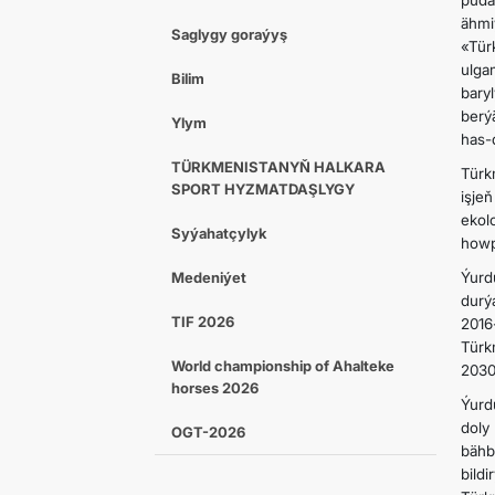
puda
ähmi
Saglygy goraýyş
«Tür
ulga
Bilim
bary
berý
Ylym
has-
TÜRKMENISTANYŇ HALKARA
Türk
SPORT HYZMATDAŞLYGY
işje
ekol
Syýahatçylyk
howp
Medeniýet
Ýurd
durý
TIF 2026
2016
Türk
World championship of Ahalteke
2030
horses 2026
Ýurd
doly
OGT-2026
bähb
bild