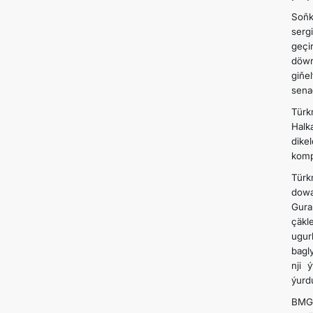
Soň­
serg
geçi
döwr
gi­ň
sena
Türk
Halk
dike
komp
Türk
dow
Gur
çäkl
ugur
bagl
nji 
ýurd
BMG-