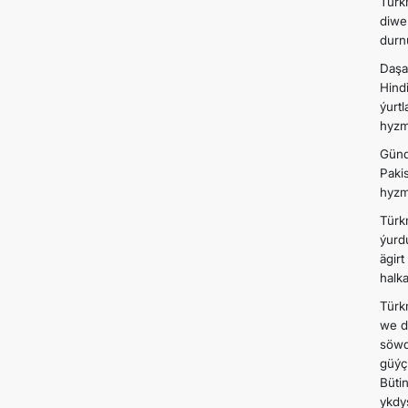
Tür
diwe
durn
Daşa
Hind
ýurt
hyzm
Günd
Paki
hyzm
Türk
ýurd
ägir
halka
Türk
we d
söwd
güýç
Büti
ykdy