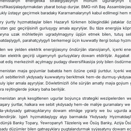
kmenistanyň energetika strategiýasynyň möhüm ugurlaryny
rsifikasiýalaşdyrmakdan ybarat bolup durýar. BMG-niň Baş Assambleýasy
ukly üstaşyr geçirmek baradaky Kararnamalarynyň kabul edilmegi hem
ry ýurtly hyzmatdaşlar bilen Hazaryň türkmen bölegindäki ýataklar öz
istan gaz geçirijisiniň gurluşygy amala aşyrylýar. Bu täze energiýa kö
laryna uzak möhletleýin ugradylmagyny üpjün etmek bilen, tutuş s
atdaşlygyň, parahatçylygyň berkemegi üçin kuwwatly itergi bolup hyzm
en we ýelden elektrik energiýasyny öndürýän stansiýanyň, içerki en
stan elektrik geçiriji ulgamynyň gurluşyklary dowam etdirilýär. Aşgaba
at ediş merkeziniň açylmagy pudagy diwersifikasiýa ýoly bilen ösdürmek
menistan maýa goýumlar babatda hem özüne çekiji ýurtdur. Içerki we 
uň sebitleriniň ykdysady kuwwatyny berkitmek hem-de durmuş-ykdysad
t uly işler amala aşyrylýar. Döwletimiziň öňe sürýän amatly maýa goýu
ra reýtinglerde ýokary baha berilýär.
menistan anyk kesgitlenen ugurlar boýunça strategiki wezipelerden 
aşary ýurtlar, halkara we sebit ykdysady hem-de maliýe guramalary we i
a-ykdysady gatnaşyklaryny dowam etmäge ygrarly we bu ugurda ama
lendirýär. Işjeň hyzmatdaşlygy alyp barmakda Ykdysady Hyzmatda
ndünýä Banky Topary, Ýewropanyň Täzeleniş we Ösüş Banky, Aziýa Ösü
sady düzümler bilen gatnaşyklary pugtalandyrmak syýasatyny dowam ed