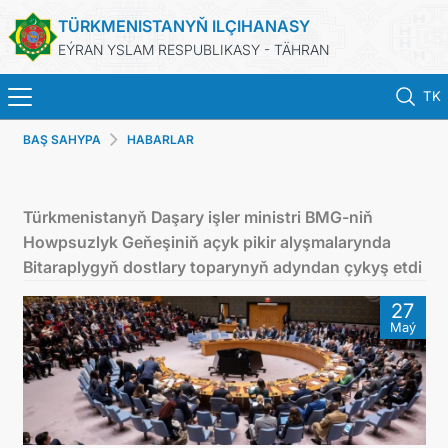
TÜRKMENISTANYŇ ILÇIHANASY
EÝRAN YSLAM RESPUBLIKASY - TÄHRAN
TK
BAŞ SAHYPA
HABARLAR
BAŞ SAHYPA
HABARLAR
Türkmenistanyň Daşary işler ministri BMG-niň
Howpsuzlyk Geňeşiniň açyk pikir alyşmalarynda
TÜRKMENISTAN
Bitaraplygyň dostlary toparynyň adyndan çykyş etdi
27
KONSULLYK HYZMATLARY
Maý
DIM
ARAGATNAŞYK