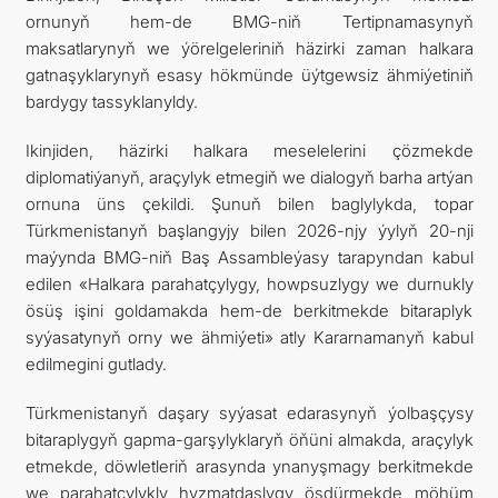
ornunyň hem-de BMG-niň Tertipnamasynyň
maksatlarynyň we ýörelgeleriniň häzirki zaman halkara
gatnaşyklarynyň esasy hökmünde üýtgewsiz ähmiýetiniň
bardygy tassyklanyldy.
Ikinjiden, häzirki halkara meselelerini çözmekde
diplomatiýanyň, araçylyk etmegiň we dialogyň barha artýan
ornuna üns çekildi. Şunuň bilen baglylykda, topar
Türkmenistanyň başlangyjy bilen 2026-njy ýylyň 20-nji
maýynda BMG-niň Baş Assambleýasy tarapyndan kabul
edilen «Halkara parahatçylygy, howpsuzlygy we durnukly
ösüş işini goldamakda hem-de berkitmekde bitaraplyk
syýasatynyň orny we ähmiýeti» atly Kararnamanyň kabul
edilmegini gutlady.
Türkmenistanyň daşary syýasat edarasynyň ýolbaşçysy
bitaraplygyň gapma-garşylyklaryň öňüni almakda, araçylyk
etmekde, döwletleriň arasynda ynanyşmagy berkitmekde
we parahatçylykly hyzmatdaşlygy ösdürmekde möhüm