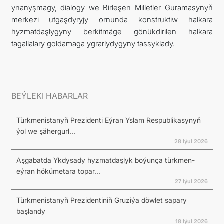
ynanyşmagy, dialogy we Birleşen Milletler Guramasynyň
merkezi utgaşdyryjy ornunda konstruktiw halkara
hyzmatdaşlygyny berkitmäge gönükdirilen halkara
tagallalary goldamaga ygrarlydygyny tassyklady.
BEÝLEKI HABARLAR
Türkmenistanyň Prezidenti Eýran Yslam Respublikasynyň
ýol we şähergurl...
28 Iýul 2026
Aşgabatda Ykdysady hyzmatdaşlyk boýunça türkmen-
eýran hökümetara topar...
27 Iýul 2026
Türkmenistanyň Prezidentiniň Gruziýa döwlet sapary
başlandy
18 Iýul 2026