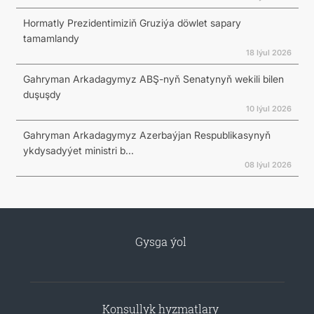
Hormatly Prezidentimiziň Gruziýa döwlet sapary
tamamlandy
18 Iýul 2026
Gahryman Arkadagymyz ABŞ-nyň Senatynyň wekili bilen
duşuşdy
10 Iýul 2026
Gahryman Arkadagymyz Azerbaýjan Respublikasynyň
ykdysadyýet ministri b...
08 Iýul 2026
Gysga ýol
Konsullyk hyzmatlary