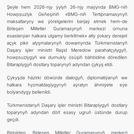
Şeýle hem 2026-njy ýylyň 26-njy maýynda BMG-niň
Howpsuzlyk Geňeşiniň «BMG-niň Tertipnamasynyň
maksatlaryny we ýörelgelerini berjaý etmek hem-de
Birleşen Milletler Guramasynyň merkezi ornuna
esaslanýan halkara ulgamy berkitmek» atly ýokary derejeli
açyk pikir alyşmalarynyň dowamynda Türkmenistanyň
Daşary işler ministri Raşid Meredow parahatçylygyň,
howpsuzlygyň we durnukly ösüşiň bähbidine döredilen
Bitaraplygyň dostlary toparynyň adyndan çykyş etdi.
Çykyşda häzirki döwürde dialogyň, diplomatiýanyň we
halkara hyzmatdaşlygynyň aýratyn ähmiýete eýe
bolýandygy bellenildi.
Türkmenistanyň Daşary işler ministri Bitaraplygyň dostlary
toparynyň adyndan dört esasy ugruň üstünde durup
geçdi.
Birinjiden, Birleşen Milletler Guramasynyň merkezi