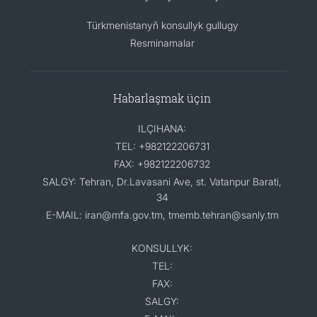
Türkmenistanyň konsullyk gullugy
Resminamalar
Habarlaşmak üçin
ILÇIHANA:
TEL: +982122206731
FAX: +982122206732
SALGY: Tehran, Dr.Lavasani Ave, st. Vatanpur Barati,
34
E-MAIL: iran@mfa.gov.tm, tmemb.tehran@sanly.tm
KONSULLYK:
TEL:
FAX:
SALGY: