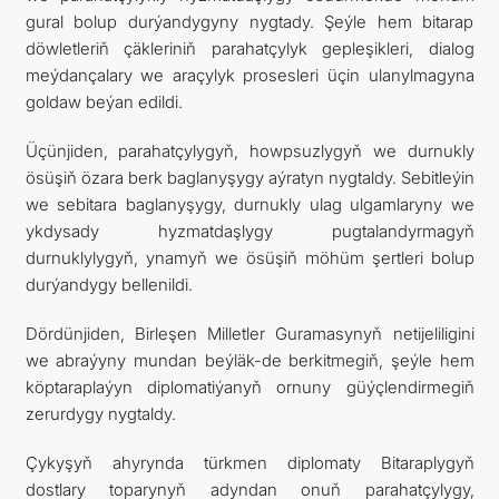
gural bolup durýandygyny nygtady. Şeýle hem bitarap
döwletleriň çäkleriniň parahatçylyk gepleşikleri, dialog
meýdançalary we araçylyk prosesleri üçin ulanylmagyna
goldaw beýan edildi.
Üçünjiden, parahatçylygyň, howpsuzlygyň we durnukly
ösüşiň özara berk baglanyşygy aýratyn nygtaldy. Sebitleýin
we sebitara baglanyşygy, durnukly ulag ulgamlaryny we
ykdysady hyzmatdaşlygy pugtalandyrmagyň
durnuklylygyň, ynamyň we ösüşiň möhüm şertleri bolup
durýandygy bellenildi.
Dördünjiden, Birleşen Milletler Guramasynyň netijeliligini
we abraýyny mundan beýläk-de berkitmegiň, şeýle hem
köptaraplaýyn diplomatiýanyň ornuny güýçlendirmegiň
zerurdygy nygtaldy.
Çykyşyň ahyrynda türkmen diplomaty Bitaraplygyň
dostlary toparynyň adyndan onuň parahatçylygy,