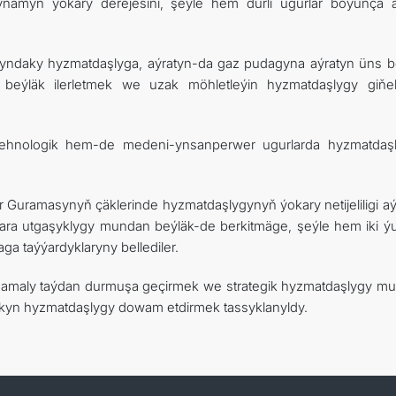
namyň ýokary derejesini, şeýle hem dürli ugurlar boýunça 
ndaky hyzmatdaşlyga, aýratyn-da gaz pudagyna aýratyn üns ber
n beýläk ilerletmek we uzak möhletleýin hyzmatdaşlygy giňe
ehnologik hem-de medeni-ynsanperwer ugurlarda hyzmatdaş
r Guramasynyň çäklerinde hyzmatdaşlygynyň ýokary netijeliligi aý
zara utgaşyklygy mundan beýläk-de berkitmäge, şeýle hem iki ý
ga taýýardyklaryny bellediler.
y amaly taýdan durmuşa geçirmek we strategik hyzmatdaşlygy m
kyn hyzmatdaşlygy dowam etdirmek tassyklanyldy.