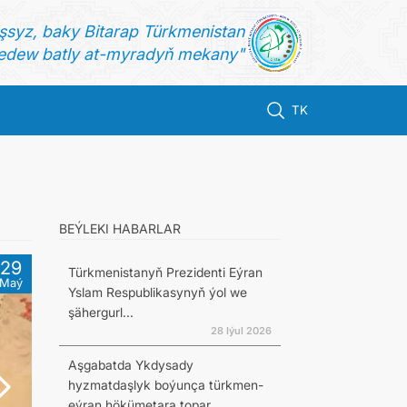
şsyz, baky Bitarap Türkmenistan
dew batly at-myradyň mekany"
TK
BEÝLEKI HABARLAR
29
Türkmenistanyň Prezidenti Eýran
Maý
Yslam Respublikasynyň ýol we
şähergurl...
28 Iýul 2026
Aşgabatda Ykdysady
hyzmatdaşlyk boýunça türkmen-
eýran hökümetara topar...