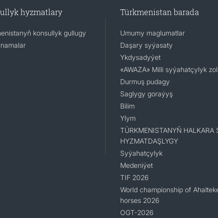
ullyk hyzmatlary
Türkmenistan barada
enistanyň konsullyk gullugy
Umumy maglumatlar
namalar
Daşary syýasaty
Ykdysadyýet
«AWAZA» Milli syýahatçylyk zo
Durmuş pudagy
Saglygy goraýyş
Bilim
Ylym
TÜRKMENISTANYŇ HALKARA 
HYZMATDAŞLYGY
Syýahatçylyk
Medeniýet
TIF 2026
World championship of Ahaltek
horses 2026
OGT-2026