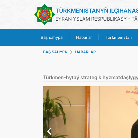
TÜRKMENISTANYŇ ILÇIHANA
EÝRAN YSLAM RESPUBLIKASY - T
Türkmenistan
Baş sahypa
Habarlar
BAŞ SAHYPA
HABARLAR
Türkmen-hytaý strategik hyzmatdaşlygy