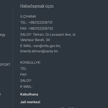
Habarlaşmak üçin
ILÇIHANA:
TEL: +982122206731
FAX: +982122206732
lagy
SALGY: Tehran, Dr.Lavasani Ave, st.
Vatanpur Barati, 34
E-MAIL: iran@mfa.gov.tm,
tmemb.tehran@sanly.tm
KONSULLYK:
SPORT
TEL:
FAX:
SALGY:
E-MAIL:
e
Kabulhana
Jaň merkezi