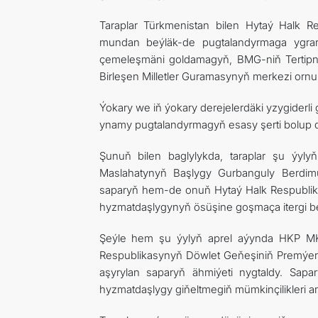
Taraplar Türkmenistan bilen Hytaý Halk R
mundan beýläk-de pugtalandyrmaga ygrarlyd
çemeleşmäni goldamagyň, BMG-niň Tertipna
Birleşen Milletler Guramasynyň merkezi ornun
Ýokary we iň ýokary derejelerdäki yzygiderli
ynamy pugtalandyrmagyň esasy şerti bolup 
Şunuň bilen baglylykda, taraplar şu ýyly
Maslahatynyň Başlygy Gurbanguly Berdim
saparyň hem-de onuň Hytaý Halk Respublik
hyzmatdaşlygynyň ösüşine goşmaça itergi ber
Şeýle hem şu ýylyň aprel aýynda HKP MK-
Respublikasynyň Döwlet Geňeşiniň Premýeri
aşyrylan saparyň ähmiýeti nygtaldy. Sapa
hyzmatdaşlygy giňeltmegiň mümkinçilikleri ar