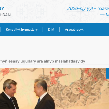
SY
2026-njy ýyl - "Gara
— be
ÄHRAN
Konsullyk hyzmatlary
DIM
Aragatnaşyk
BAŞ SAHYPA
HABARLAR
nyň esasy ugurlary ara alnyp maslahatlaşyldy
TÜRKMENISTAN
KONSULLYK HYZMATLARY
DIM
ARAGATNAŞYK