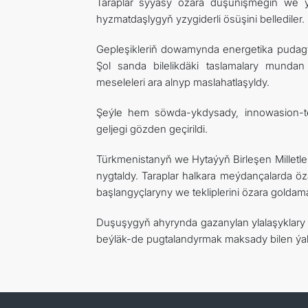
Taraplar syýasy özara düşünişmegiň we y
hyzmatdaşlygyň yzygiderli ösüşini bellediler.
Gepleşikleriň dowamynda energetika pudagy
Şol sanda bilelikdäki taslamalary munda
meseleleri ara alnyp maslahatlaşyldy.
Şeýle hem söwda-ykdysady, innowasion-t
geljegi gözden geçirildi.
Türkmenistanyň we Hytaýyň Birleşen Milletle
nygtaldy. Taraplar halkara meýdançalarda ö
başlangyçlaryny we tekliplerini özara goldama
Duşuşygyň ahyrynda gazanylan ylalaşyklar
beýläk-de pugtalandyrmak maksady bilen ýa