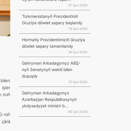
27 Iýul 2026
Türkmenistanyň Prezidentiniň
Gruziýa döwlet sapary başlandy
18 Iýul 2026
Hormatly Prezidentimiziň Gruziýa
döwlet sapary tamamlandy
18 Iýul 2026
Gahryman Arkadagymyz ABŞ-
nyň Senatynyň wekili bilen
duşuşdy
bilen
10 Iýul 2026
işler
Gahryman Arkadagymyz
 Iniň
Azerbaýjan Respublikasynyň
ykdysadyýet ministri b...
08 Iýul 2026
G-niň
u çärä