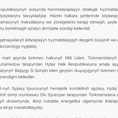
espublikasynyň arasynda hemmetaraplaýyn strategik hyzmatda
yklaryny tassykladylar. Häzirki halkara şertlerinde köptarap
masynyň maksatlaryny we ýörelgelerini berjaý etmegiň, şeýl
y berkitmegiň aýratyn ähmiýete eýedigi bellenildi.
 gatnaşyklaryň ikitaraplaýyn hyzmatdaşlygyň depginli ösüşiniň we
durýandygy nygtaldy.
ň mart aýynda türkmen halkynyň Milli Lideri, Türkmenistanyň
uhamedow tarapyndan Hytaý Halk Respublikasyna amala aşy
asynyň Başlygy Si Szinpin bilen geçiren duşuşygynyň türkmen-
endigini bellediler.
nyň Syýasy býurosynyň hemişelik komitetiniň agzasy, Hytaý
niň birinji orunbasary Din Sýuesýan tarapyndan Türkmenistana 
ryň dowamynda, ilkinji nobatda energetika ulgamynda ikitarap
a alnyp maslahatlaşyldy.