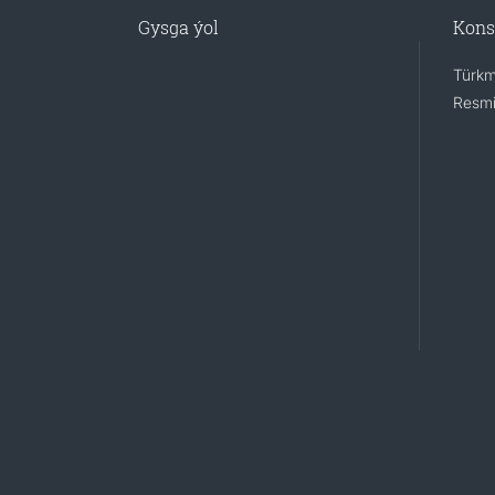
Gysga ýol
Kons
Türkm
Resmi