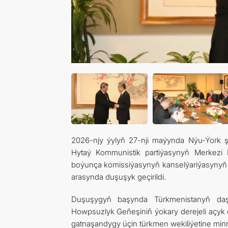
2026-njy ýylyň 27-nji maýynda Nýu-Ýork ş
Hytaý Kommunistik partiýasynyň Merkezi
boýunça komissiýasynyň kanselýariýasynyň ý
arasynda duşuşyk geçirildi.
Duşuşygyň başynda Türkmenistanyň daşa
Howpsuzlyk Geňeşiniň ýokary derejeli açyk çe
gatnaşandygy üçin türkmen wekiliýetine minne