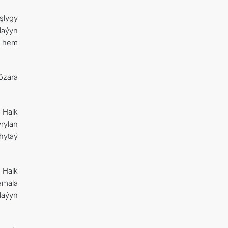
şlygy
laýyn
e hem
 özara
 Halk
rylan
hytaý
 Halk
amala
laýyn