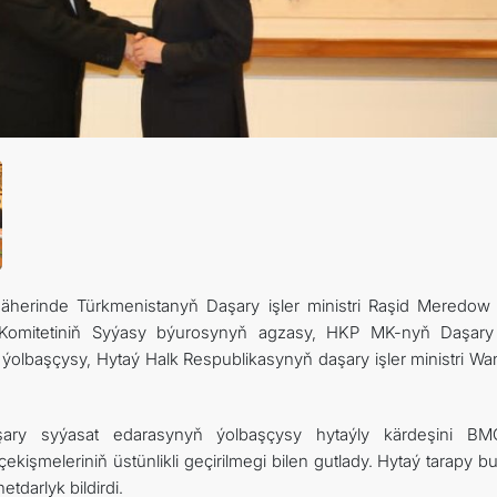
äherinde Türkmenistanyň Daşary işler ministri Raşid Meredow 
 Komitetiniň Syýasy býurosynyň agzasy, HKP MK-nyň Daşary 
olbaşçysy, Hytaý Halk Respublikasynyň daşary işler ministri Wan
ry syýasat edarasynyň ýolbaşçysy hytaýly kärdeşini BM
kişmeleriniň üstünlikli geçirilmegi bilen gutlady. Hytaý tarapy b
tdarlyk bildirdi.