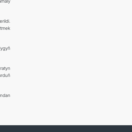
amaly
ildi.
ltmek
lygyň
ratyn
urduň
undan