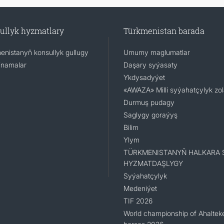
ullyk hyzmatlary
Türkmenistan barada
enistanyň konsullyk gullugy
Umumy maglumatlar
namalar
Daşary syýasaty
Ykdysadyýet
«AWAZA» Milli syýahatçylyk zo
Durmuş pudagy
Saglygy goraýyş
Bilim
Ylym
TÜRKMENISTANYŇ HALKARA 
HYZMATDAŞLYGY
Syýahatçylyk
Medeniýet
TIF 2026
World championship of Ahaltek