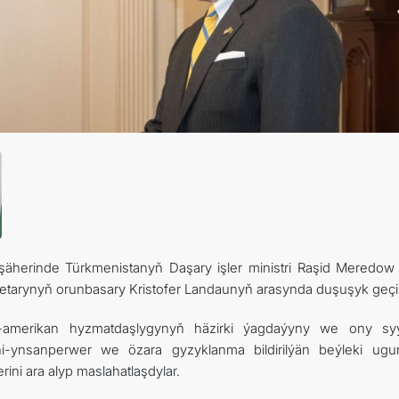
äherinde Türkmenistanyň Daşary işler ministri Raşid Meredow 
etarynyň orunbasary Kristofer Landaunyň arasynda duşuşyk geçiri
amerikan hyzmatdaşlygynyň häzirki ýagdaýyny we ony sy
i-ynsanperwer we özara gyzyklanma bildirilýän beýleki ugur
ni ara alyp maslahatlaşdylar.