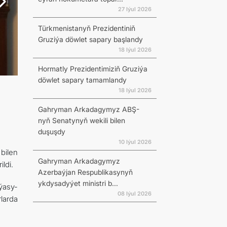
27 Iýul 2026
Türkmenistanyň Prezidentiniň
Gruziýa döwlet sapary başlandy
18 Iýul 2026
Hormatly Prezidentimiziň Gruziýa
döwlet sapary tamamlandy
18 Iýul 2026
Gahryman Arkadagymyz ABŞ-
nyň Senatynyň wekili bilen
duşuşdy
10 Iýul 2026
bilen
Gahryman Arkadagymyz
ldi.
Azerbaýjan Respublikasynyň
ykdysadyýet ministri b...
ýasy-
08 Iýul 2026
larda