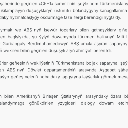
şäherinde geçirilen «C5+1» sammitiniň, şeýle hem Türkmenistan
 ikitaraplaýyn duşuşyklaryň üstünlikli bolandygyny kanagatlanma 
ndaky hyzmatdaşlygy ösdürmäge täze itergi berendigi nygtaldy.
yrmak we ABŞ-nyň işewür toparlary bilen gatnaşyklary giňe
ilen baglylykda, şu ýylyň dowamynda türkmen halkynyň Milli Li
gy Gurbanguly Berdimuhamedowyň ABŞ amala aşyran saparyn
ekilleri bilen geçirilen duşuşyklaryň ähmiýeti bellenildi.
ler geňeşiniň wekiliýetiniň Türkmenistana boljak saparyna, şeý
bilen ABŞ-nyň Döwlet departamentiniň arasynda Aşgabat şähe
raplaýyn geňeşmeleriň nobatdaky tapgyryna taýýarlyk görmek mesel
 bilen Amerikanyň Birleşen Ştatlarynyň arasyndaky özara bäh
landyrmaga gönükdirilen yzygiderli dialogy dowam etdi