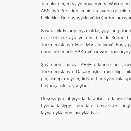
Taraplar geçen ýylyň noýabrynda Waşington 
ABŞ-nyň Prezidentleriniň arasynda geçirilen
bellediler. Bu duşuşyklaryň iki ýurduň arasy
Söwda-ykdysady hyzmatdaşlygy pugtaland
meselelerine aýratyn üns berildi. Şunuň b
Türkmenistanyň Halk Maslahatynyň Başly
onuň çäklerinde ABŞ-nyň işewür toparlarynyň w
Şeýle hem taraplar ABŞ–Türkmenistan işewür
Türkmenistanyň Daşary işler ministrligi 
geçirilmegi meýilleşdirilýän her ýylky ikita
boýunça pikir alyşdylar.
Duşuşygyň ahyrynda taraplar Türkmenistan
hyzmatdaşlygy mundan beýläk-de pugta
taýýardyklaryny tassykladylar.