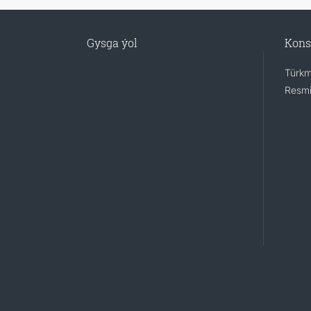
Gysga ýol
Kons
Türkm
Resmi