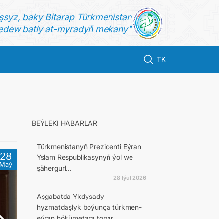
şsyz, baky Bitarap Türkmenistan
dew batly at-myradyň mekany"
TK
BEÝLEKI HABARLAR
Türkmenistanyň Prezidenti Eýran
28
Yslam Respublikasynyň ýol we
Maý
şähergurl...
28 Iýul 2026
Aşgabatda Ykdysady
hyzmatdaşlyk boýunça türkmen-
eýran hökümetara topar...