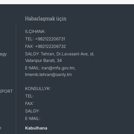
Habarlaşmak üçin
ILÇIHANA:
TEL: +982122206731
FAX: +982122206732
lagy
SALGY: Tehran, Dr.Lavasani Ave, st.
Vatanpur Barati, 34
E-MAIL: iran@mfa.gov.tm,
tmemb.tehran@sanly.tm
KONSULLYK:
SPORT
TEL:
FAX:
SALGY:
E-MAIL:
e
Kabulhana