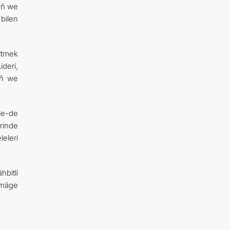
yň we
bilen
ltmek
deri,
yň we
le-de
rinde
eleri
bitli
rmäge