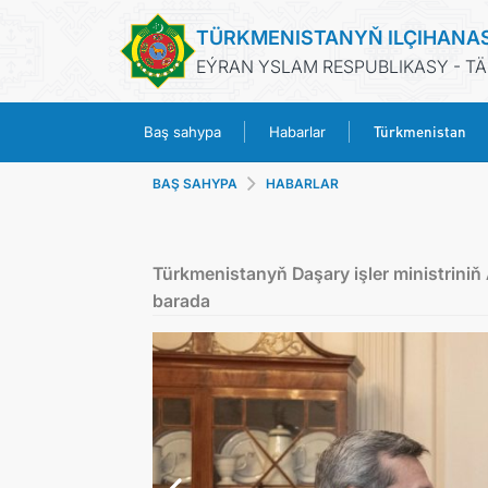
TÜRKMENISTANYŇ ILÇIHANA
EÝRAN YSLAM RESPUBLIKASY - T
Türkmenistan
Baş sahypa
Habarlar
BAŞ SAHYPA
HABARLAR
Türkmenistanyň Daşary işler ministrini
barada