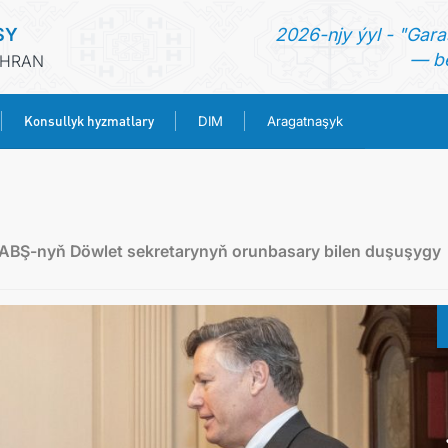
SY
2026-njy ýyl - "Gara
— be
ÄHRAN
Konsullyk hyzmatlary
DIM
Aragatnaşyk
BAŞ SAHYPA
HABARLAR
ň ABŞ-nyň Döwlet sekretarynyň orunbasary bilen duşuşygy
TÜRKMENISTAN
KONSULLYK HYZMATLARY
DIM
ARAGATNAŞYK