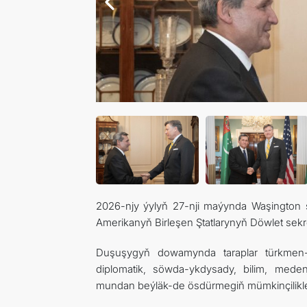
2026-njy ýylyň 27-nji maýynda Waşington ş
Amerikanyň Birleşen Ştatlarynyň Döwlet sekr
Duşuşygyň dowamynda taraplar türkmen-
diplomatik, söwda-ykdysady, bilim, meden
mundan beýläk-de ösdürmegiň mümkinçilikleri