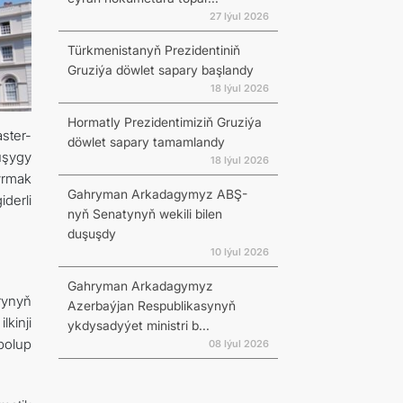
27 Iýul 2026
Türkmenistanyň Prezidentiniň
Gruziýa döwlet sapary başlandy
18 Iýul 2026
Hormatly Prezidentimiziň Gruziýa
ster-
döwlet sapary tamamlandy
uşygy
18 Iýul 2026
yrmak
Gahryman Arkadagymyz ABŞ-
derli
nyň Senatynyň wekili bilen
duşuşdy
10 Iýul 2026
Gahryman Arkadagymyz
rynyň
Azerbaýjan Respublikasynyň
kinji
ykdysadyýet ministri b...
bolup
08 Iýul 2026