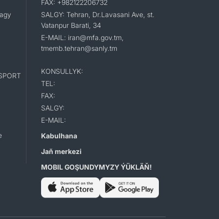
FAX: +982122206732
lagy
SALGY: Tehran, Dr.Lavasani Ave, st.
Vatanpur Barati, 34
E-MAIL: iran@mfa.gov.tm,
tmemb.tehran@sanly.tm
KONSULLYK:
SPORT
TEL:
FAX:
SALGY:
E-MAIL:
e
Kabulhana
Jaň merkezi
MOBIL GOŞUNDYMYZY ÝÜKLÄŇ!