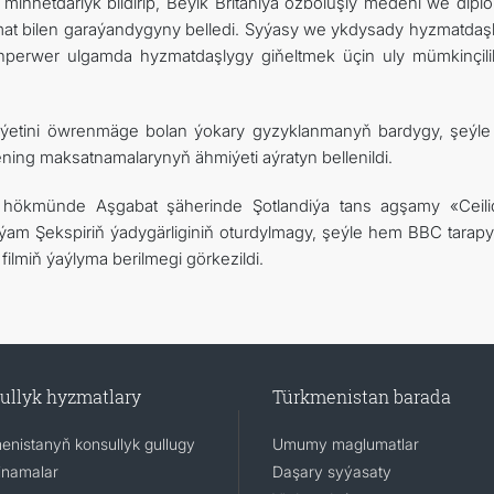
 minnetdarlyk bildirip, Beýik Britaniýa özboluşly medeni we dipl
at bilen garaýandygyny belledi. Syýasy we ykdysady hyzmatdaş
anperwer ulgamda hyzmatdaşlygy giňeltmek üçin uly mümkinçilik
eniýetini öwrenmäge bolan ýokary gyzyklanmanyň bardygy, şeýl
ning maksatnamalarynyň ähmiýeti aýratyn bellenildi.
l hökmünde Aşgabat şäherinde Şotlandiýa tans agşamy «Ceili
lýam Şekspiriň ýadygärliginiň oturdylmagy, şeýle hem BBC tarap
ilmiň ýaýlyma berilmegi görkezildi.
ullyk hyzmatlary
Türkmenistan barada
enistanyň konsullyk gullugy
Umumy maglumatlar
namalar
Daşary syýasaty