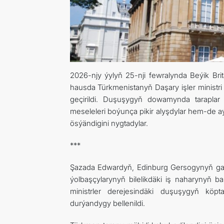
2026-njy ýylyň 25-nji fewralynda Beýik Brit
hausda Türkmenistanyň Daşary işler minist
geçirildi. Duşuşygyň dowamynda taraplar
meseleleri boýunça pikir alyşdylar hem-de 
ösýändigini nygtadylar.
***
Şazada Edwardyň, Edinburg Gersogynyň gat
ýolbaşçylarynyň bilelikdäki iş naharynyň ba
ministrler derejesindäki duşuşygyň kö
durýandygy bellenildi.