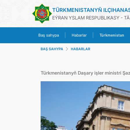
TÜRKMENISTANYŇ ILÇIHANA
EÝRAN YSLAM RESPUBLIKASY - T
Türkmenistan
Baş sahypa
Habarlar
BAŞ SAHYPA
HABARLAR
Türkmenistanyň Daşary işler ministri Ş