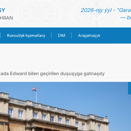
SY
2026-njy ýyl - "Gara
— be
ÄHRAN
Konsullyk hyzmatlary
DIM
Aragatnaşyk
BAŞ SAHYPA
HABARLAR
azada Edward bilen geçirilen duşuşyga gatnaşdy
TÜRKMENISTAN
KONSULLYK HYZMATLARY
DIM
ARAGATNAŞYK