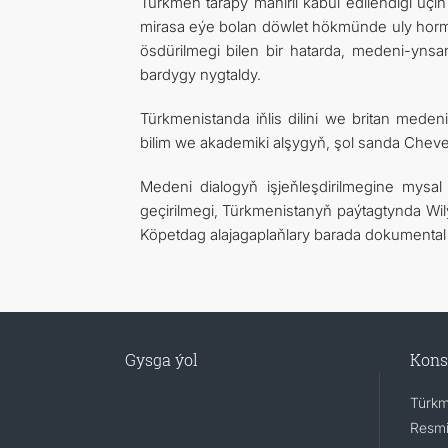
Türkmen tarapy mähirli kabul edilendigi üçin
mirasa eýe bolan döwlet hökmünde uly horm
ösdürilmegi bilen bir hatarda, medeni-yns
bardygy nygtaldy.
Türkmenistanda iňlis dilini we britan med
bilim we akademiki alşygyň, şol sanda Cheve
Medeni dialogyň işjeňleşdirilmegine mysa
geçirilmegi, Türkmenistanyň paýtagtynda Wi
Köpetdag alajagaplaňlary barada dokumental f
Gysga ýol
Kons
Türkm
Resmi