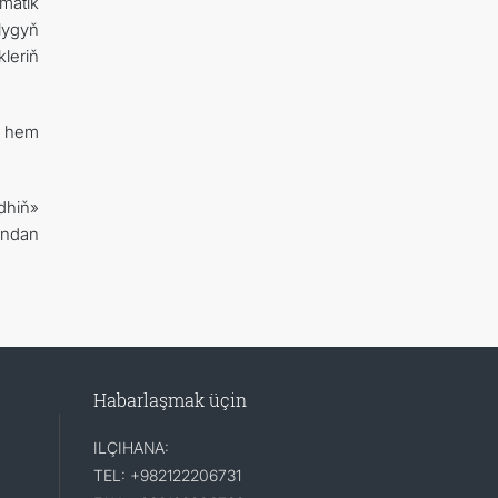
omatik
lygyň
leriň
e hem
dhiň»
yndan
Habarlaşmak üçin
ILÇIHANA:
TEL: +982122206731