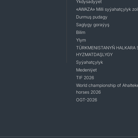
Ykdysadyýet
«AWAZA» Milli syýahatçylyk zo
Durmuş pudagy
Saglygy goraýyş
Bilim
Ylym
TÜRKMENISTANYŇ HALKARA 
HYZMATDAŞLYGY
Syýahatçylyk
Medeniýet
TIF 2026
World championship of Ahaltek
horses 2026
OGT-2026