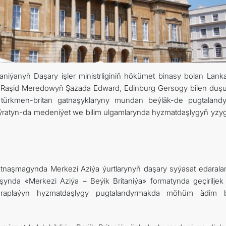
aniýanyň Daşary işler ministrliginiň hökümet binasy bolan Lanka
ri Raşid Meredowyň Şazada Edward, Edinburg Gersogy bilen duş
 türkmen-britan gatnaşyklaryny mundan beýläk-de pugtaland
aýratyn-da medeniýet we bilim ulgamlarynda hyzmatdaşlygyň yzygi
naşmagynda Merkezi Aziýa ýurtlarynyň daşary syýasat edarala
şynda «Merkezi Aziýa – Beýik Britaniýa» formatynda geçiriljek il
ptaraplaýyn hyzmatdaşlygy pugtalandyrmakda möhüm ädim 