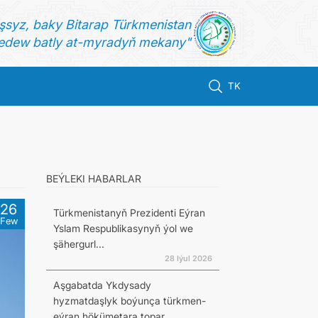
şsyz, baky Bitarap Türkmenistan
dew batly at-myradyň mekany"
TK
BEÝLEKI HABARLAR
26
Türkmenistanyň Prezidenti Eýran
Few
Yslam Respublikasynyň ýol we
şähergurl...
28 Iýul 2026
Aşgabatda Ykdysady
hyzmatdaşlyk boýunça türkmen-
eýran hökümetara topar...