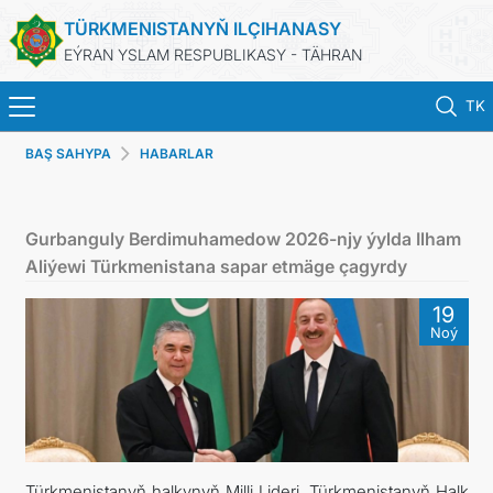
TÜRKMENISTANYŇ ILÇIHANASY
EÝRAN YSLAM RESPUBLIKASY - TÄHRAN
TK
BAŞ SAHYPA
HABARLAR
BAŞ SAHYPA
HABARLAR
Gurbanguly Berdimuhamedow 2026-njy ýylda Ilham
Aliýewi Türkmenistana sapar etmäge çagyrdy
TÜRKMENISTAN
19
Noý
KONSULLYK HYZMATLARY
DIM
ARAGATNAŞYK
Türkmenistanyň halkynyň Milli Lideri, Türkmenistanyň Halk