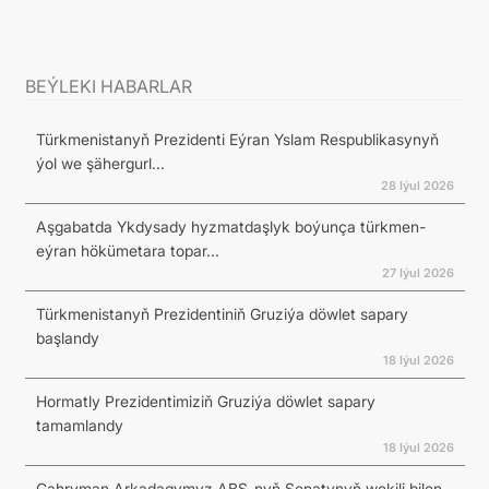
BEÝLEKI HABARLAR
Türkmenistanyň Prezidenti Eýran Yslam Respublikasynyň
ýol we şähergurl...
28 Iýul 2026
Aşgabatda Ykdysady hyzmatdaşlyk boýunça türkmen-
eýran hökümetara topar...
27 Iýul 2026
Türkmenistanyň Prezidentiniň Gruziýa döwlet sapary
başlandy
18 Iýul 2026
Hormatly Prezidentimiziň Gruziýa döwlet sapary
tamamlandy
18 Iýul 2026
Gahryman Arkadagymyz ABŞ-nyň Senatynyň wekili bilen