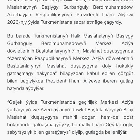
Maslahatynyň Başlygy Gurbanguly Berdimuhamedow
Azerbaýjan Respublikasynyň Prezidenti Ilham Aliýewi
2026-njy ýylda Türkmenistana sapar etmäge çagyrdy.
Bu barada Türkmenistanyň Halk Maslahatynyň Başlygy
Gurbanguly Berdimuhamedowyň Merkezi Aziýa
döwletleriniň Baştutanlarynyň 7-nji Maslahat duşuşygynda
“Azerbaýjan Respublikasynyň Merkezi Aziýa döwletleriniň
Baştutanlarynyň Maslahat duşuşygyna doly hukukly
gatnaşmagy hakynda” biragyzdan kabul edilen çözgüt
bilen baglylykda Prezident Ilham Aliýewe iberen gutlag
hatynda aýdylýar.
“Geljek ýylda Türkmenistanda geçiriljek Merkezi Aziýa
ýurtlarynyň we Azerbaýjanyň döwlet Baştutanlarynyň 8-nji
Maslahat duşuşygyna mähirli dogan hem-de dost
hökmünde gatnaşmagyňyzy, hormatly Ilham Geýdar ogly,
sabyrsyzlyk bilen garaşýarys” diýlip, gutlagda bellenilýär.