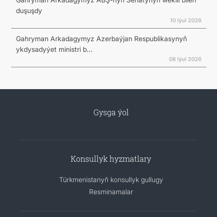
duşuşdy
10 Iýul 2026
Gahryman Arkadagymyz Azerbaýjan Respublikasynyň
ykdysadyýet ministri b...
08 Iýul 2026
Gysga ýol
Konsullyk hyzmatlary
Türkmenistanyň konsullyk gullugy
Resminamalar