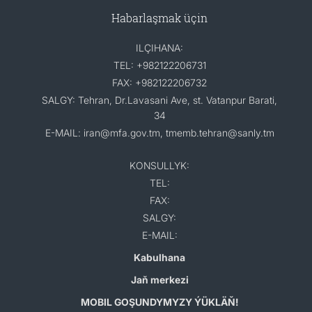
Habarlaşmak üçin
ILÇIHANA:
TEL: +982122206731
FAX: +982122206732
SALGY: Tehran, Dr.Lavasani Ave, st. Vatanpur Barati,
34
E-MAIL: iran@mfa.gov.tm, tmemb.tehran@sanly.tm
KONSULLYK:
TEL:
FAX:
SALGY:
E-MAIL:
Kabulhana
Jaň merkezi
MOBIL GOŞUNDYMYZY ÝÜKLÄŇ!