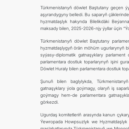
Türkmenistanyň döwlet Baştutany geçen ýy
aşyrandygyny belledi. Bu saparyň çäklerind
hyzmatdaşlyk hakynda Bilelikdäki Beýann
maksady bilen, 2025-2026-njy ýyllar üçin “Ýol 
Türkmenistanyň döwlet Baştutany parlamen
hyzmatdaşlygyň örän möhüm ugurlarynyň biri
syýasy-diplomatik gatnaşyklary parlament
parlamentara dostluk toparlarynyň işini g
Döwlet Huraly bilen parlamentara dostluk top
Şunuň bilen baglylykda, Türkmenistanyň
gatnaşyklary ýola goýmagy, olaryň iş sapar
goýmagy hem-de parlamentara gatnaşyklar
görkezdi.
Ugurdaş komitetleriň arasynda kanun çykaryj
Ýewropada Howpsuzlyk we Hyzmatdaşlyk G
maslahatlarynda Türkmenistanyň we Mongoli