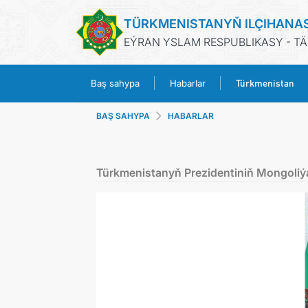
TÜRKMENISTANYŇ ILÇIHANA
EÝRAN YSLAM RESPUBLIKASY - T
Türkmenistan
Baş sahypa
Habarlar
BAŞ SAHYPA
HABARLAR
Türkmenistanyň Prezidentiniň Mongoliý