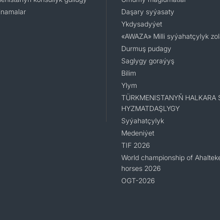
namalar
Daşary syýasaty
Ykdysadyýet
«AWAZA» Milli syýahatçylyk zo
Durmuş pudagy
Saglygy goraýyş
Bilim
Ylym
TÜRKMENISTANYŇ HALKARA 
HYZMATDAŞLYGY
Syýahatçylyk
Medeniýet
TIF 2026
World championship of Ahaltek
horses 2026
OGT-2026