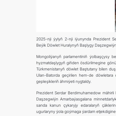
2025-nji ýylyň 2-nji iýunynda Prezident
Beýik Döwlet Huralynyň Başlygy Daşzegwiýn
Mongoliýanyň parlamentiniň ýolbaşçysy be
hyzmatdaşlygyň giňden ösdürilmegine gönükdir
Türkmenistanyň döwlet Baştutany bilen duş
Ulan-Batorda geçirilen hem-de döwletara 
gepleşikleriň ähmiýeti nygtaldy.
Prezident Serdar Berdimuhamedow mähirli 
Daşzegwiýn Amarbaýasgalana minnetdarlyk b
sanda kanun çykaryjy edaralaryň çäkle
ugurlaryny ýola goýmaga ýardam etjekdigine 