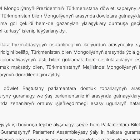
l Mongoliýanyň Prezidentiniň Türkmenistana döwlet saparyny 
e Türkmenistan bilen Mongoliýanyň arasynda döwletara gatnaşykl
ama gol çekildi hem-de gazanylan ylalaşyklary durmuşa geç
kartasy” işlenip taýýarlanyldy..
tara hyzmatdaşlygyň ösdürilmeginiň iki ýurduň arasyndaky s
digini belläp, Türkmenistan bilen Mongoliýanyň arasynda ýola g
 diplomatiýasynyň üsti bilen goldamak hem-de ikitaraplaýyn e
uramak maksady bilen, Türkmenistanyň Mejlisinde Mongoliýanyň 
arynyň döredilendigini aýtdy.
 döwlet Baştutany parlamentara dostluk toparlarynyň ara
laryny guramagy we ýaş parlamentarileriň arasynda gatnaşyklary
da zenanlaryň ornuny işjeňleşdirmegi esasy ugurlaryň hata
ylyk işi boýunça tejribe alyşmagy, şeýle hem Parlamentara Bilele
uramasynyň Parlament Assambleýasy ýaly iri halkara gurama
ýanyň öňe sürýän başlangyçlaryny, döwletara gatnaşyklary parl