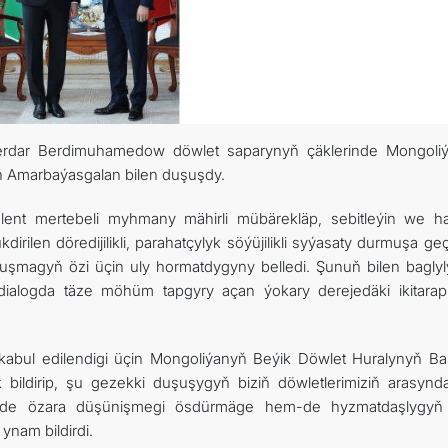
 Serdar Berdimuhamedow döwlet saparynyň çäklerinde Mongoli
 Amarbaýasgalan bilen duşuşdy.
lent mertebeli myhmany mähirli mübärekläp, sebitleýin we ha
ilen döredijilikli, parahatçylyk söýüjilikli syýasaty durmuşa ge
uşmagyň özi üçin uly hormatdygyny belledi. Şunuň bilen baglyl
dialogda täze möhüm tapgyry açan ýokary derejedäki ikitarap
kabul edilendigi üçin Mongoliýanyň Beýik Döwlet Huralynyň Ba
ildirip, şu gezekki duşuşygyň biziň döwletlerimiziň arasynda
rinde özara düşünişmegi ösdürmäge hem-de hyzmatdaşlygyň
ynam bildirdi.