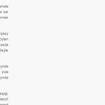
amala
ar we
irmek
yýasy
oýlan
sasda
Beýik
synda
 ýola
rynda
şigi,
laryň
ament