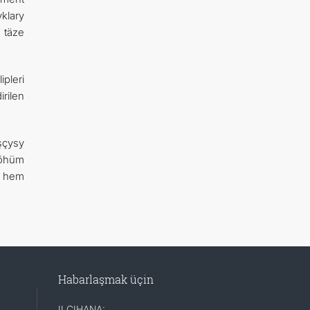
klary
 täze
pleri
rilen
şçysy
möhüm
ň hem
Habarlaşmak üçin
ILÇIHANA: