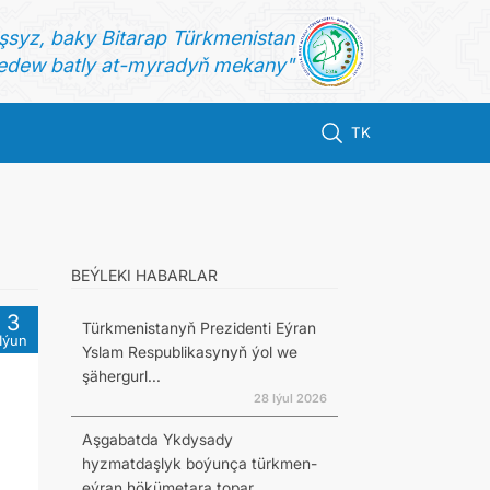
şsyz, baky Bitarap Türkmenistan
dew batly at-myradyň mekany"
TK
BEÝLEKI HABARLAR
3
Türkmenistanyň Prezidenti Eýran
Iýun
Yslam Respublikasynyň ýol we
şähergurl...
28 Iýul 2026
Aşgabatda Ykdysady
hyzmatdaşlyk boýunça türkmen-
eýran hökümetara topar...