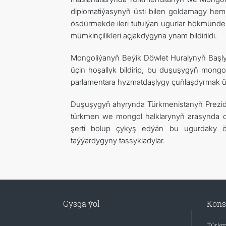
diplomatiýasynyň üsti bilen goldamagy hem
ösdürmekde ileri tutulýan ugurlar hökmünde
mümkinçilikleri açjakdygyna ynam bildirildi.
Mongoliýanyň Beýik Döwlet Huralynyň Başl
üçin hoşallyk bildirip, bu duşuşygyň mon
parlamentara hyzmatdaşlygy çuňlaşdyrmak üç
Duşuşygyň ahyrynda Türkmenistanyň Prezid
türkmen we mongol halklarynyň arasynda d
şerti bolup çykyş edýän bu ugurdaky 
taýýardygyny tassykladylar.
Gysga ýol
Kons
Türkm