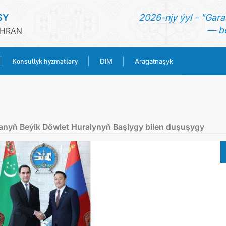
SY
2026-njy ýyl - "Gara
— be
ÄHRAN
Konsullyk hyzmatlary
DIM
Aragatnaşyk
BAŞ SAHYPA
HABARLAR
anyň Beýik Döwlet Huralynyň Başlygy bilen duşuşygy
TÜRKMENISTAN
KONSULLYK HYZMATLARY
DIM
ARAGATNAŞYK