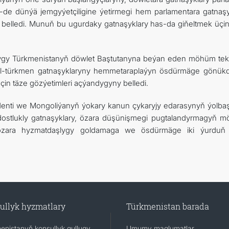
-de dünýä jemgyýetçiligine ýetirmegi hem parlamentara gatnaşy
 belledi. Munuň bu ugurdaky gatnaşyklary has-da giňeltmek üçin
ygy Türkmenistanyň döwlet Baştutanyna beýan eden möhüm tekli
gol-türkmen gatnaşyklaryny hemmetaraplaýyn ösdürmäge gönükdi
in täze gözýetimleri açýandygyny belledi.
enti we Mongoliýanyň ýokary kanun çykaryjy edarasynyň ýolba
ostlukly gatnaşyklary, özara düşünişmegi pugtalandyrmagyň 
özara hyzmatdaşlygy goldamaga we ösdürmäge iki ýurdu
ullyk hyzmatlary
Türkmenistan barada
enistanyň konsullyk gullugy
Umumy maglumatlar