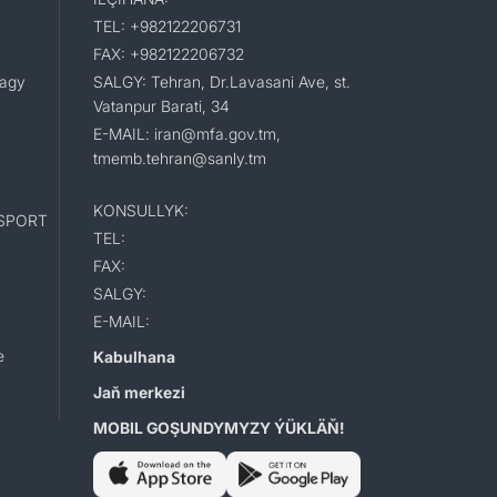
TEL: +982122206731
FAX: +982122206732
lagy
SALGY: Tehran, Dr.Lavasani Ave, st.
Vatanpur Barati, 34
E-MAIL: iran@mfa.gov.tm,
tmemb.tehran@sanly.tm
KONSULLYK:
SPORT
TEL:
FAX:
SALGY:
E-MAIL:
e
Kabulhana
Jaň merkezi
MOBIL GOŞUNDYMYZY ÝÜKLÄŇ!