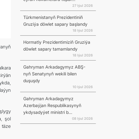
27 Iýul 2026
Türkmenistanyň Prezidentiniň
Gruziýa döwlet sapary başlandy
18 Iýul 2026
Hormatly Prezidentimiziň Gruziýa
ýanyň
döwlet sapary tamamlandy
18 Iýul 2026
Gahryman Arkadagymyz ABŞ-
lkara
nyň Senatynyň wekili bilen
çirýän
duşuşdy
ykda,
10 Iýul 2026
laýyn
Gahryman Arkadagymyz
Azerbaýjan Respublikasynyň
şlygy
ykdysadyýet ministri b...
, şol
08 Iýul 2026
 täze